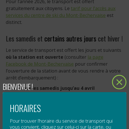
Pour l’année 2026, le transport est offert
gratuitement aux citoyens. Le
tarif pour l’accès aux
services du centre de ski du Mont-Bechervaise
est
distinct.
Les samedis et
certains autres jours
cet hiver !
Le service de transport est offert les jours et suivants
où la station est ouverte
(consulter
la page
Facebook de Mont-Bechervaise
pour confirmer
l’ouverture de la station avant de vous rendre à votre
arrêt d’embarquement) :
BIENVENUE !
Tous les samedis jusqu’au 4 avril
inclusivement
Dimanche 4 janvier
HORAIRES
Lundi 5 janvier
Pour trouver l’horaire du service de transport qui
Lundi 16 février
vous convient, cliquez sur celui-ci sur la carte, ou