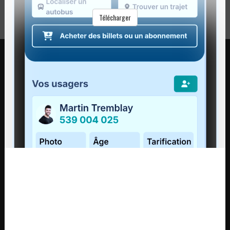
autre raison!
Télécharger
RÉGIE INTERMUNICIPALE DE TRANSPORT
GASPÉSIE – ÎLES-DE-LA-MADELEINE
© 2015 - 2026 Tous droits réservés
regim@regim.info
1 877 521-0841
POINT DE SERVICE HAUTE-
POINT DE SERVICE DE LA
GASPÉSIE
CÔTE-DE-GASPÉ – ROCHER-
PERCÉ
11-C, boulevard Sainte-Anne Est
Sainte-Anne-des-Monts QC G4V
1384, route de Haldimand
1S8
Gaspé QC G4X 2K1
POINT DE SERVICE DE
POINTS DE SERVICE DE LA
L'ESTRAN (TACIM)
BAIE-DES-CHALEURS
39-B, rue Saint-François-Xavier Est
550-A, boulevard Perron