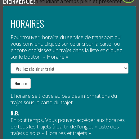
BIENVENUE !
être un étudiant à temps plein et présenter une
preuve étudiante valide.
Pour avoir accès au tarif aîné, vous devez
HORAIRES
présenter une pièce d’identité valide.
La carte d’accès est rechargeable en ligne via notre
Pour trouver l’horaire du service de transport qui
vous convient, cliquez sur celui-ci sur la carte, ou
application gratuite
.
encore choisissez un trajet dans la liste et cliquez
sur le bouton « Horaire »
Horaire
L'horaire se trouve au bas des informations du
trajet sous la carte du trajet.
N.B.
En tout temps, Vous pouvez accéder aux horaires
de tous les trajets à partir de l'onglet « Liste des
trajets » sous « Horaires et trajets ».