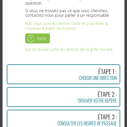
question.
(SEVEM 1-2)
07:10
Rte 199 / ch d'en Haut
Si vous ne trouvez pas ce que vous cherchez,
contactez-nous pour parler à un responsable.
5534 – Rte 199 / rue de l'École
07:11
N.B. Vous pouvez fermer l’aide et y accéder à
5537 – Rte 199 / ch Martinet
07:12
nouveau à partir du bouton
5538 – Rte 199 / ch des Vigneau
07:13
Aide
5541 – Dépanneur S. Leblanc
07:14
Intersection route 199 / chemin de l'Istorlet
qui se trouve juste au dessus de la grille horaire.
5543 – Garage R. Bourgeois (SEVEM 3-4)
183, route 199
07:16
ÉTAPE 1 :
ÉTANG-DU-NORD
CHOISIR UNE DIRECTION
5601 – 453, rte 199
07:26
ÉTAPE 2 :
5603 – Garage La Martinique
07:27
197, chemin de la Martinique
TROUVER VOTRE REPÈRE
5604 – Polyvalente des Îles
Correspondances entre trajets 50, 51, 53, 55
ÉTAPE 3 :
07:30
CONSULTER LES HEURES DE PASSAGE
Correspondance avec le trajet 53 –