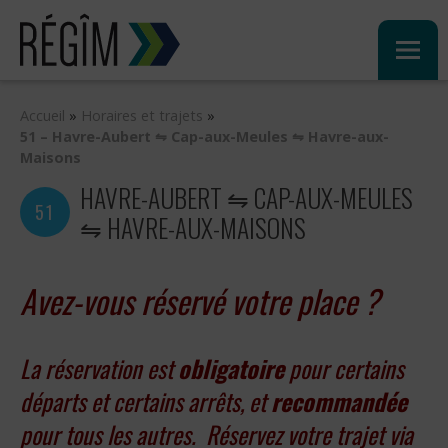
Sauter
au
contenu
Accueil
»
Horaires et trajets
»
51 – Havre-Aubert ⇋ Cap-aux-Meules ⇋ Havre-aux-
Maisons
HAVRE-AUBERT ⇋ CAP-AUX-MEULES
51
⇋ HAVRE-AUX-MAISONS
Avez-vous réservé votre place ?
La réservation est
obligatoire
pour certains
départs et certains arrêts, et
recommandée
pour tous les autres. Réservez votre trajet via