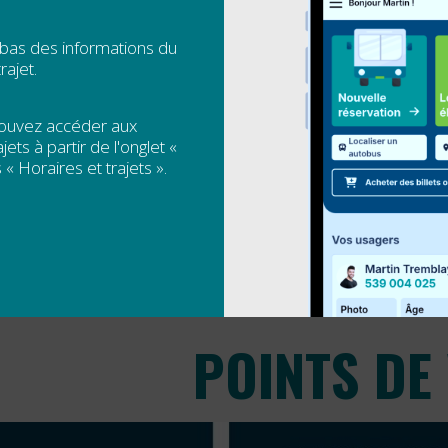
 d’accès est rechargeable en ligne via notre
application grat
 bas des informations du
rajet.
pouvez accéder aux
jets à partir de l'onglet «
 « Horaires et trajets ».
POINTS DE