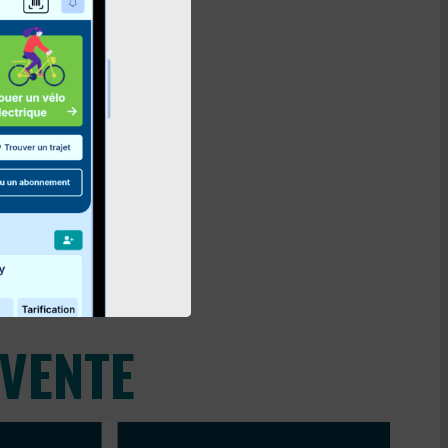
uite
.
 VENTE