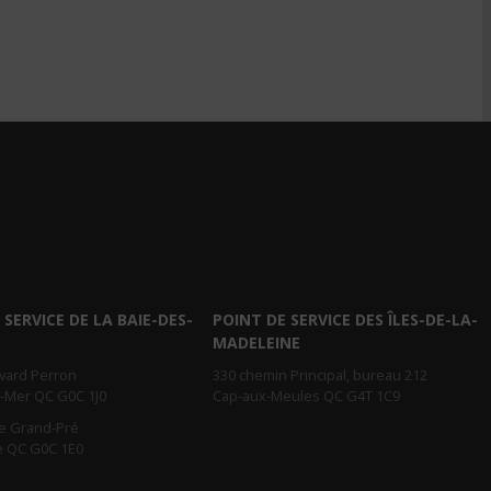
 SERVICE DE LA BAIE-DES-
POINT DE SERVICE DES ÎLES-DE-LA-
MADELEINE
evard Perron
330 chemin Principal, bureau 212
r-Mer QC G0C 1J0
Cap-aux-Meules QC G4T 1C9
e Grand-Pré
e QC G0C 1E0