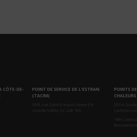
A CÔTE-DE-
POINT DE SERVICE DE L'ESTRAN
POINTS DE
É
(TACIM)
CHALEURS
39-B, rue Saint-François-Xavier Est
550-A, boul
Grande-Vallée QC G0E 1K0
Carleton-su
146-C avenu
Bonaventur