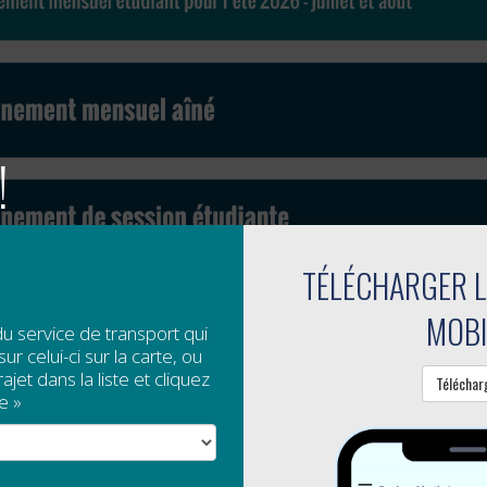
!
TÉLÉCHARGER L
RE NOTE QUE L’ABONNEMENT DE SESSION 2025 P
MOBI
du service de transport qui
PTER DU 18 AOÛT 2025.
ur celui-ci sur la carte, ou
jet dans la liste et cliquez
Téléchar
e »
our avoir accès au tarif étudiant, vous devez être un étudia
lide.
our avoir accès au tarif aîné, vous devez présenter une pièce 