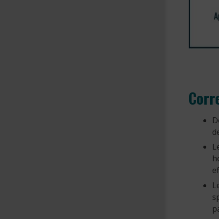
Corr
D
d
L
h
ef
L
s
p