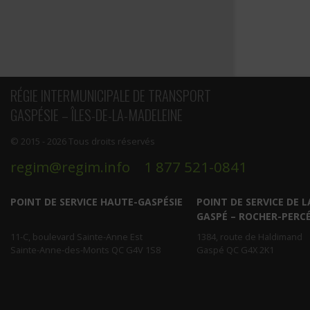
RÉGIE INTERMUNICIPALE DE TRANSPORT
GASPÉSIE – ÎLES-DE-LA-MADELEINE
© 2015 - 2026 Tous droits réservés
regim@regim.info
1 877 521-0841
POINT DE SERVICE HAUTE-GASPÉSIE
POINT DE SERVICE DE L
GASPÉ – ROCHER-PERC
11-C, boulevard Sainte-Anne Est
1384, route de Haldimand
Sainte-Anne-des-Monts QC G4V 1S8
Gaspé QC G4X 2K1