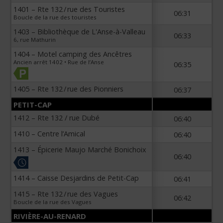
1401 – Rte 132 / rue des Touristes
06:31
Boucle de la rue des touristes
1403 – Bibliothèque de L'Anse-à-Valleau
06:33
6, rue Mathurin
1404 – Motel camping des Ancêtres
Ancien arrêt 1402 • Rue de l’Anse
06:35
1405 – Rte 132 / rue des Pionniers
06:37
PETIT-CAP
1412 – Rte 132 / rue Dubé
06:40
1410 – Centre l’Amical
06:40
1413 – Épicerie Maujo Marché Bonichoix
06:40
1414 – Caisse Desjardins de Petit-Cap
06:41
1415 – Rte 132 / rue des Vagues
06:42
Boucle de la rue des Vagues
RIVIÈRE-AU-RENARD