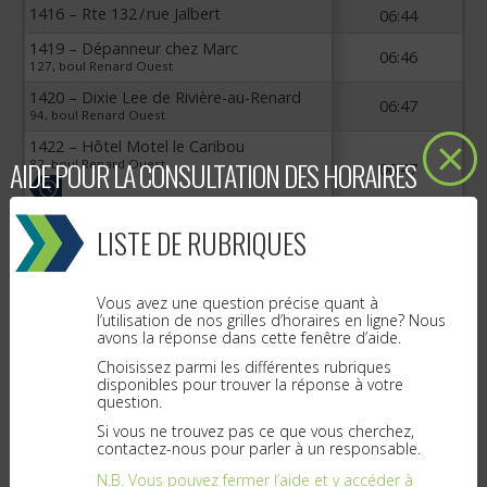
1416 – Rte 132 / rue Jalbert
06:44
1419 – Dépanneur chez Marc
06:46
127, boul Renard Ouest
1420 – Dixie Lee de Rivière-au-Renard
06:47
94, boul Renard Ouest
1422 – Hôtel Motel le Caribou
AIDE POUR LA CONSULTATION DES HORAIRES
82, boul Renard Ouest
06:47
1423 – Rte 132 / rue Martin
06:48
LISTE DE RUBRIQUES
1421 – Maison des jeunes de Rivière-au-
Renard
06:49
Merci de stationner près de l'abribus
Vous avez une question précise quant à
l’utilisation de nos grilles d’horaires en ligne? Nous
avons la réponse dans cette fenêtre d’aide.
1424 – Rte 132 / rue de l’Église
06:50
Choisissez parmi les différentes rubriques
1425 – Polyvalente Antoine-Roy
disponibles pour trouver la réponse à votre
06:51
question.
110, boul Renard Est
Si vous ne trouvez pas ce que vous cherchez,
1427 – Résidence Saint-Martin / Boutique
06:51
contactez-nous pour parler à un responsable.
Andréa
N.B. Vous pouvez fermer l’aide et y accéder à
1426 – Rte 132 / rue des Chalutiers
06:52