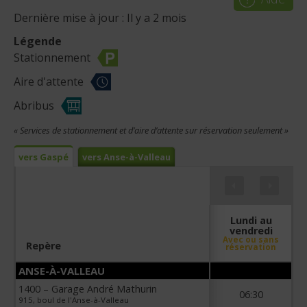
Dernière mise à jour : Il y a 2 mois
Légende
Stationnement
Aire d'attente
Abribus
« Services de stationnement et d’aire d’attente sur réservation seulement »
vers Gaspé
vers Anse-à-Valleau
Lundi au
vendredi
Avec ou sans
Repère
réservation
ANSE-À-VALLEAU
1400 – Garage André Mathurin
06:30
915, boul de l'Anse-à-Valleau