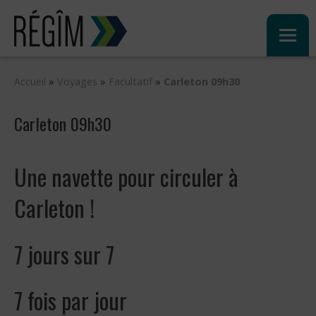
Sauter
au
contenu
Accueil
»
Voyages
»
Facultatif
»
Carleton 09h30
Carleton 09h30
Une navette pour circuler à
Carleton !
7 jours sur 7
7 fois par jour