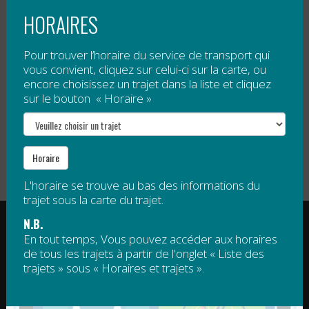
HORAIRES
Tarification
Pour trouver l’horaire du service de transport qui
vous convient, cliquez sur celui-ci sur la carte, ou
Gratuit
, sauf 5 $ par passage pour tout voyage à
encore choisissez un trajet dans la liste et cliquez
destination de Mont Saint-Joseph.
sur le bouton « Horaire »
Veuillez noter qu’un droit d’accès est obligatoire pour
le sommet de Mont Saint-Joseph. Ce droit d’accès
n’est pas compris dans le tarif de la navette.
Horaire
L'horaire se trouve au bas des informations du
trajet sous la carte du trajet.
RÉGIE INTERMUNICIPALE DE TRANSPORT
N.B.
GASPÉSIE – ÎLES-DE-LA-MADELEINE
En tout temps, Vous pouvez accéder aux horaires
de tous les trajets à partir de l'onglet « Liste des
© 2015 - 2026 Tous droits réservés
trajets » sous « Horaires et trajets ».
regim@regim.info
1 877 521-0841