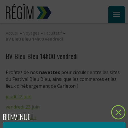
Sauter
au
contenu
Accueil
»
Voyages
»
Facultatif
»
BV Bleu Bleu 14h00 vendredi
BV Bleu Bleu 14h00 vendredi
Profitez de nos
navettes
pour circuler entre les sites
du Festival Bleu Bleu, ainsi que les commerces et les
lieux d’hébergement de Carleton !
jeudi 22 juin
vendredi 23 juin
BIENVENUE !
samedi 24 juin
dimanche 25 juin