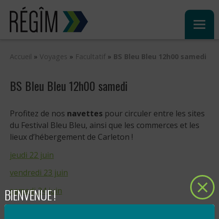
Sauter
au
contenu
Accueil
»
Voyages
»
Facultatif
»
BS Bleu Bleu 12h00 samedi
BS Bleu Bleu 12h00 samedi
Profitez de nos
navettes
pour circuler entre les sites
du Festival Bleu Bleu, ainsi que les commerces et les
lieux d’hébergement de Carleton !
jeudi 22 juin
vendredi 23 juin
BIENVENUE !
samedi 24 juin
dimanche 25 juin