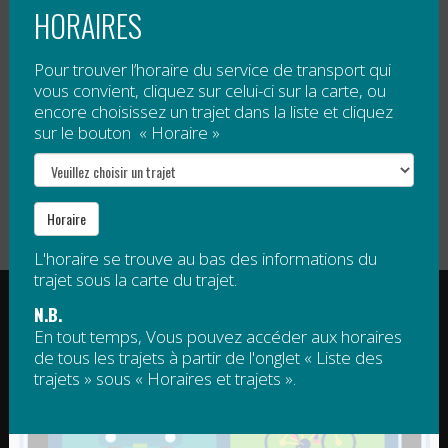
HORAIRES
Tarification
Pour trouver l’horaire du service de transport qui
Gratuit
, sauf 5 $ par passage pour tout voyage à
vous convient, cliquez sur celui-ci sur la carte, ou
encore choisissez un trajet dans la liste et cliquez
destination de Mont Saint-Joseph.
sur le bouton « Horaire »
Veuillez noter qu’un droit d’accès est obligatoire pour
le sommet de Mont Saint-Joseph. Ce droit d’accès
n’est pas compris dans le tarif de la navette.
Horaire
L'horaire se trouve au bas des informations du
trajet sous la carte du trajet.
RÉGIE INTERMUNICIPALE DE TRANSPORT
N.B.
GASPÉSIE – ÎLES-DE-LA-MADELEINE
En tout temps, Vous pouvez accéder aux horaires
de tous les trajets à partir de l'onglet « Liste des
© 2015 - 2026 Tous droits réservés
trajets » sous « Horaires et trajets ».
regim@regim.info
1 877 521-0841