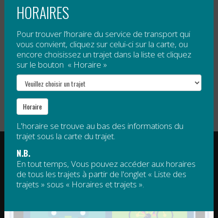
HORAIRES
Tarification
Pour trouver l’horaire du service de transport qui
Gratuit
, sauf 5 $ par passage pour tout voyage à
vous convient, cliquez sur celui-ci sur la carte, ou
encore choisissez un trajet dans la liste et cliquez
destination de Mont Saint-Joseph.
sur le bouton « Horaire »
Veuillez noter qu’un droit d’accès est obligatoire pour
le sommet de Mont Saint-Joseph. Ce droit d’accès
n’est pas compris dans le tarif de la navette.
Horaire
L'horaire se trouve au bas des informations du
trajet sous la carte du trajet.
RÉGIE INTERMUNICIPALE DE TRANSPORT
N.B.
GASPÉSIE – ÎLES-DE-LA-MADELEINE
En tout temps, Vous pouvez accéder aux horaires
de tous les trajets à partir de l'onglet « Liste des
© 2015 - 2026 Tous droits réservés
trajets » sous « Horaires et trajets ».
regim@regim.info
1 877 521-0841