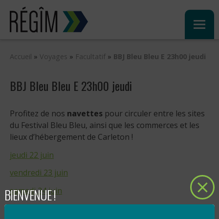
Sauter
au
contenu
Accueil
»
Voyages
»
Facultatif
»
BBJ Bleu Bleu E 23h00 jeudi
BBJ Bleu Bleu E 23h00 jeudi
Profitez de nos
navettes
pour circuler entre les sites
du Festival Bleu Bleu, ainsi que les commerces et les
lieux d’hébergement de Carleton !
jeudi 22 juin
vendredi 23 juin
BIENVENUE !
samedi 24 juin
dimanche 25 juin