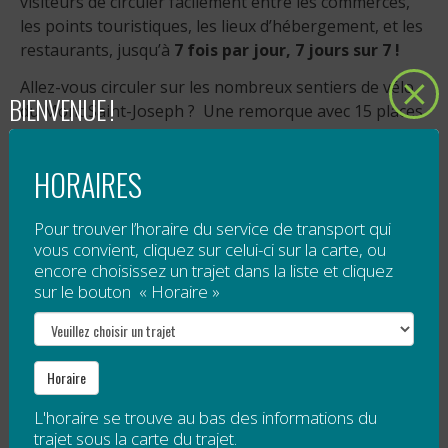
visiteurs de circuler facilement entre les commerces,
les points touristiques, les lieux d’hébergement, et les
restaurants, jusqu’à
7 fois par jour, 7 jours sur 7 !
Allez-vous circuler sur les nombreux sentiers de vélo
BIENVENUE !
du Mont Saint-Joseph ? Une remorque avec 15 places
pour les vélos est disponible.
Tarification
HORAIRES
5 $ pour tout voyage à destination de Mont
Pour trouver l’horaire du service de transport qui
Saint-Joseph;
vous convient, cliquez sur celui-ci sur la carte, ou
payer ce que vous payer pour toute autre
encore choisissez un trajet dans la liste et cliquez
destination (contribution volontaire).
sur le bouton « Horaire »
Veuillez noter qu’un droit d’accès est obligatoire pour
le sommet de Mont Saint-Joseph. Ce droit d’accès
n’est pas compris dans le tarif de la navette.
Horaire
L'horaire se trouve au bas des informations du
Horaire spécial — Festival Bleu Bleu
trajet sous la carte du trajet.