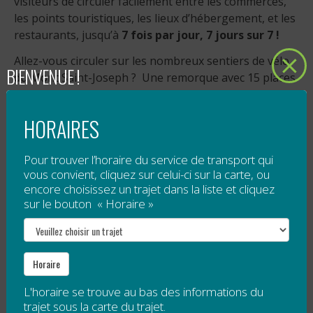
visiteurs de circuler facilement entre les commerces,
les points touristiques, les lieux d’hébergement, et les
restaurants, jusqu’à
7 fois par jour, 7 jours sur 7 !
Allez-vous circuler sur les nombreux sentiers de vélo
BIENVENUE !
du Mont Saint-Joseph ? Une remorque avec 15 places
pour les vélos est disponible.
Tarification
HORAIRES
5 $ pour tout voyage à destination de Mont
Pour trouver l’horaire du service de transport qui
Saint-Joseph;
vous convient, cliquez sur celui-ci sur la carte, ou
payer ce que vous payer pour toute autre
encore choisissez un trajet dans la liste et cliquez
destination (contribution volontaire).
sur le bouton « Horaire »
Veuillez noter qu’un droit d’accès est obligatoire pour
le sommet de Mont Saint-Joseph. Ce droit d’accès
n’est pas compris dans le tarif de la navette.
Horaire
L'horaire se trouve au bas des informations du
Horaire spécial — Festival Bleu Bleu
trajet sous la carte du trajet.