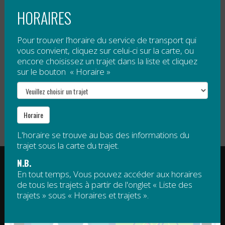
HORAIRES
Tarification
Pour trouver l’horaire du service de transport qui
vous convient, cliquez sur celui-ci sur la carte, ou
Gratuit
, sauf 5 $ par passage pour tout voyage à
encore choisissez un trajet dans la liste et cliquez
destination de Mont Saint-Joseph.
sur le bouton « Horaire »
Veuillez noter qu’un droit d’accès est obligatoire pour
le sommet de Mont Saint-Joseph. Ce droit d’accès
n’est pas compris dans le tarif de la navette.
Horaire
L'horaire se trouve au bas des informations du
trajet sous la carte du trajet.
RÉGIE INTERMUNICIPALE DE TRANSPORT
N.B.
GASPÉSIE – ÎLES-DE-LA-MADELEINE
En tout temps, Vous pouvez accéder aux horaires
de tous les trajets à partir de l'onglet « Liste des
© 2015 - 2026 Tous droits réservés
trajets » sous « Horaires et trajets ».
regim@regim.info
1 877 521-0841