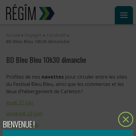
Sauter
au
contenu
Accueil
»
Voyages
»
Facultatif
»
BD Bleu Bleu 10h30 dimanche
BD Bleu Bleu 10h30 dimanche
Profitez de nos
navettes
pour circuler entre les sites
du Festival Bleu Bleu, ainsi que les commerces et les
lieux d’hébergement de Carleton !
jeudi 22 juin
vendredi 23 juin
BIENVENUE !
samedi 24 juin
dimanche 25 juin