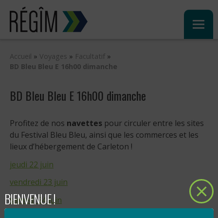
Sauter
au
contenu
Accueil
»
Voyages
»
Facultatif
»
BD Bleu Bleu E 16h00 dimanche
BD Bleu Bleu E 16h00 dimanche
Profitez de nos
navettes
pour circuler entre les sites
du Festival Bleu Bleu, ainsi que les commerces et les
lieux d’hébergement de Carleton !
jeudi 22 juin
vendredi 23 juin
BIENVENUE !
samedi 24 juin
dimanche 25 juin