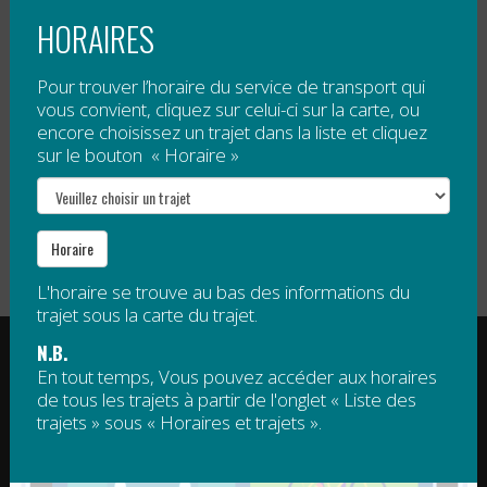
HORAIRES
Tarification
Pour trouver l’horaire du service de transport qui
vous convient, cliquez sur celui-ci sur la carte, ou
Gratuit
, sauf 5 $ par passage pour tout voyage à
encore choisissez un trajet dans la liste et cliquez
destination de Mont Saint-Joseph.
sur le bouton « Horaire »
Veuillez noter qu’un droit d’accès est obligatoire pour
le sommet de Mont Saint-Joseph. Ce droit d’accès
n’est pas compris dans le tarif de la navette.
Horaire
L'horaire se trouve au bas des informations du
trajet sous la carte du trajet.
RÉGIE INTERMUNICIPALE DE TRANSPORT
N.B.
GASPÉSIE – ÎLES-DE-LA-MADELEINE
En tout temps, Vous pouvez accéder aux horaires
de tous les trajets à partir de l'onglet « Liste des
© 2015 - 2026 Tous droits réservés
trajets » sous « Horaires et trajets ».
regim@regim.info
1 877 521-0841