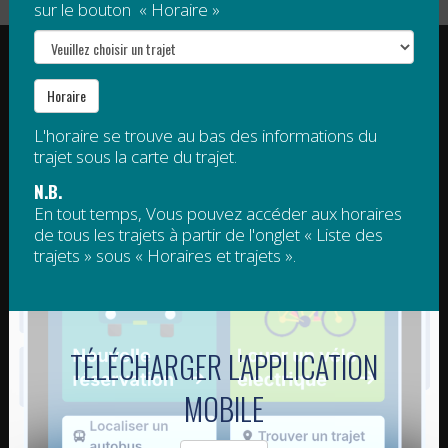
sur le bouton « Horaire »
RÉGIE INTERMUNICIPALE DE TRANSPORT
GASPÉSIE – ÎLES-DE-LA-MADELEINE
Horaire
© 2015 - 2026 Tous droits réservés
L'horaire se trouve au bas des informations du
regim@regim.info
1 877 521-0841
trajet sous la carte du trajet.
N.B.
POINT DE SERVICE HAUTE-
POINT DE SERVICE DE LA
En tout temps, Vous pouvez accéder aux horaires
GASPÉSIE
CÔTE-DE-GASPÉ – ROCHER-
de tous les trajets à partir de l'onglet « Liste des
PERCÉ
trajets » sous « Horaires et trajets ».
11-C, boulevard Sainte-Anne Est
Sainte-Anne-des-Monts QC G4V
1384, route de Haldimand
1S8
Gaspé QC G4X 2K1
POINT DE SERVICE DE
POINTS DE SERVICE DE LA
TÉLÉCHARGER L'APPLICATION
L'ESTRAN (TACIM)
BAIE-DES-CHALEURS
39-B, rue Saint-François-Xavier Est
550-A, boulevard Perron
MOBILE
Grande-Vallée QC G0E 1K0
Carleton-sur-Mer QC G0C 1J0
146-C avenue Grand-Pré