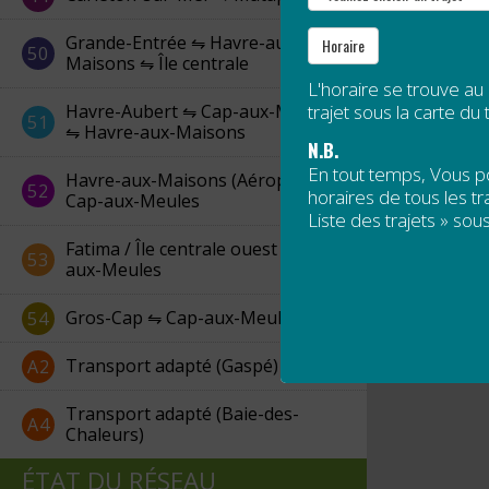
Grande-Entrée ⇋ Havre-aux-
Horaire
50
Maisons ⇋ Île centrale
L'horaire se trouve au
Havre-Aubert ⇋ Cap-aux-Meules
trajet sous la carte du t
51
⇋ Havre-aux-Maisons
N.B.
En tout temps, Vous 
Havre-aux-Maisons (Aéroport) ⇋
52
horaires de tous les tra
Cap-aux-Meules
Liste des trajets » sous
Fatima / Île centrale ouest ⇋ Cap-
53
aux-Meules
Gros-Cap ⇋ Cap-aux-Meules
54
Transport adapté (Gaspé)
A2
Transport adapté (Baie-des-
A4
Chaleurs)
ÉTAT DU RÉSEAU