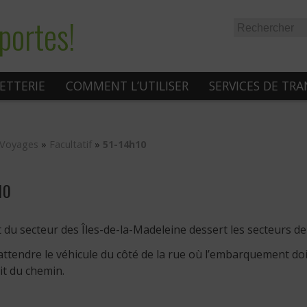
portes!
LETTERIE
COMMENT L’UTILISER
SERVICES DE TR
Voyages
»
Facultatif
»
51-14h10
10
t du secteur des Îles-de-la-Madeleine dessert les secteurs 
attendre le véhicule du côté de la rue où l’embarquement doit 
it du chemin.