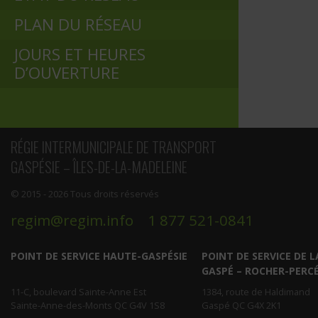
PLAN DU RÉSEAU
JOURS ET HEURES
D’OUVERTURE
RÉGIE INTERMUNICIPALE DE TRANSPORT
GASPÉSIE – ÎLES-DE-LA-MADELEINE
© 2015 - 2026 Tous droits réservés
regim@regim.info
1 877 521-0841
POINT DE SERVICE HAUTE-GASPÉSIE
POINT DE SERVICE DE L
GASPÉ – ROCHER-PERC
11-C, boulevard Sainte-Anne Est
1384, route de Haldimand
Sainte-Anne-des-Monts QC G4V 1S8
Gaspé QC G4X 2K1