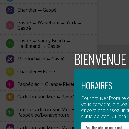
Chandler ⇋ Gaspé
22
Gaspé → Wakeham → York →
23
Gaspé
Gaspé → Sandy Beach →
24
Haldimand → Gaspé
BIENVENUE 
Murdochville ⇋ Gaspé
26
Chandler ⇋ Percé
31
HORAIRES
Paspébiac ⇋ Grande-Rivière
32
Carleton-sur-Mer ⇋ Paspébiac
40
Pour trouver l’horaire 
vous convient, cliquez s
Cégep Carleton-sur-Mer ⇋
encore choisissez un tra
41
Paspébiac/Bonaventure
sur le bouton « Horair
Carleton-sur-Mer ⇋ Matapédia
44