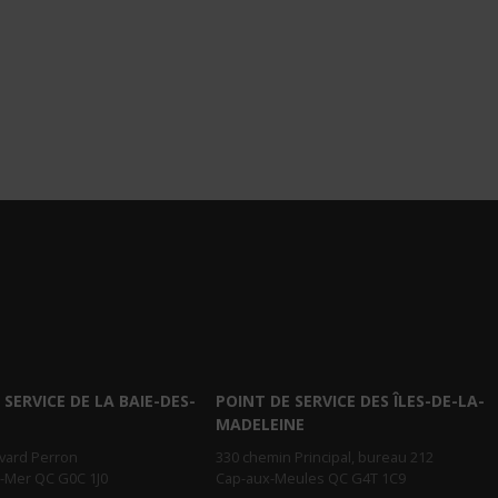
 SERVICE DE LA BAIE-DES-
POINT DE SERVICE DES ÎLES-DE-LA-
MADELEINE
evard Perron
330 chemin Principal, bureau 212
r-Mer QC G0C 1J0
Cap-aux-Meules QC G4T 1C9