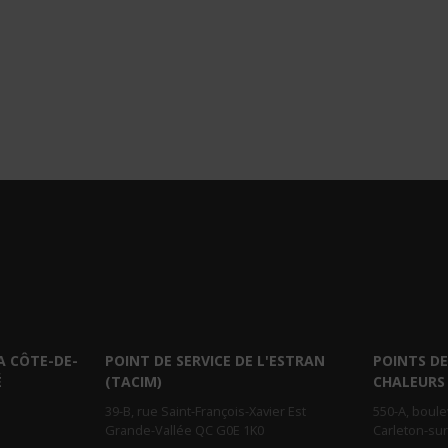
A CÔTE-DE-
POINT DE SERVICE DE L'ESTRAN
POINTS DE
É
(TACIM)
CHALEURS
39-B, rue Saint-François-Xavier Est
550-A, boul
Grande-Vallée QC G0E 1K0
Carleton-su