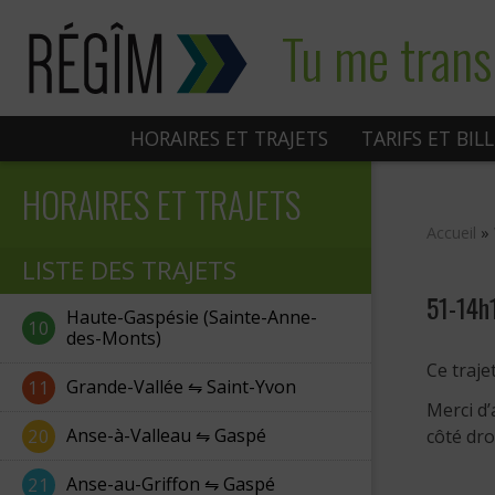
Sauter
Tu me trans
au
contenu
HORAIRES ET TRAJETS
TARIFS ET BIL
HORAIRES ET TRAJETS
Accueil
»
LISTE DES TRAJETS
51-14h
Haute-Gaspésie (Sainte-Anne-
10
des-Monts)
Ce traje
Grande-Vallée ⇋ Saint-Yvon
11
Merci d’
Anse-à-Valleau ⇋ Gaspé
20
côté dro
Anse-au-Griffon ⇋ Gaspé
21