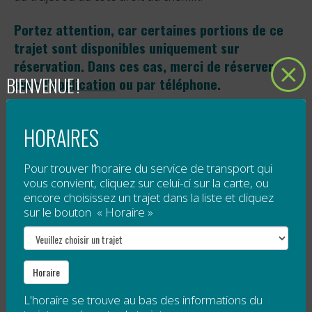
Portez attention, car certaines portions de ce
trajet sont disponibles uniquement sur
réservation. Dans ces cas, merci de réserver
BIENVENUE !
avec l’
application
ou par téléphone.
Réservations obligatoires :
HORAIRES
Pour tout embarquement sur :
Le premier départ (5h51) de Chandler vers
Pour trouver l’horaire du service de transport qui
Percé
vous convient, cliquez sur celui-ci sur la carte, ou
encore choisissez un trajet dans la liste et cliquez
Le dernier départ (18h02) de Percé vers
sur le bouton « Horaire »
Chandler
Pour tout embarquement à toutes les heures à
:
Horaire
Percé
Anse-à-Beaufils
L'horaire se trouve au bas des informations du