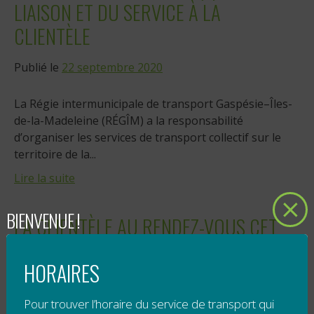
LIAISON ET DU SERVICE À LA
CLIENTÈLE
Publié le
22 septembre 2020
La Régie intermunicipale de transport Gaspésie–Îles-
de-la-Madeleine (RÉGÎM) a la responsabilité
d’organiser les services de transport collectif sur le
territoire de la...
Lire la suite
BIENVENUE !
LA CLIENTÈLE AU RENDEZ-VOUS CET
ÉTÉ GRÂCE À LA GRATUITÉ
HORAIRES
Publié le
16 septembre 2020
Pour trouver l’horaire du service de transport qui