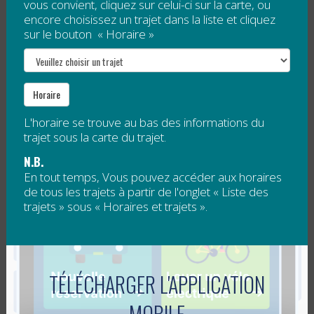
Cet été, la RÉGÎM a offert le privilège à toute sa
vous convient, cliquez sur celui-ci sur la carte, ou
encore choisissez un trajet dans la liste et cliquez
clientèle de se déplacer gratuitement sur ses trajets
sur le bouton « Horaire »
réguliers de transport collectif. En effet, du 1er juillet
au 31 août, toutes les...
Lire la suite
Horaire
OFFRE D’EMPLOI D’ÉTÉ : CHARGÉ(E) DE
L'horaire se trouve au bas des informations du
trajet sous la carte du trajet.
PROJET EN ACCESSIBILITÉ DES
N.B.
TRANSPORTS COLLECTIFS
En tout temps, Vous pouvez accéder aux horaires
de tous les trajets à partir de l'onglet « Liste des
trajets » sous « Horaires et trajets ».
Publié le
6 juillet 2020
Offre d'emploi d'été: Chargé(e) de projet en
accessibilité des transports collectifs
TÉLÉCHARGER L'APPLICATION
La Régie intermunicipale de transport Gaspésie–Îles-
MOBILE
de-la-Madeleine (RÉGIM) a la responsabilité...