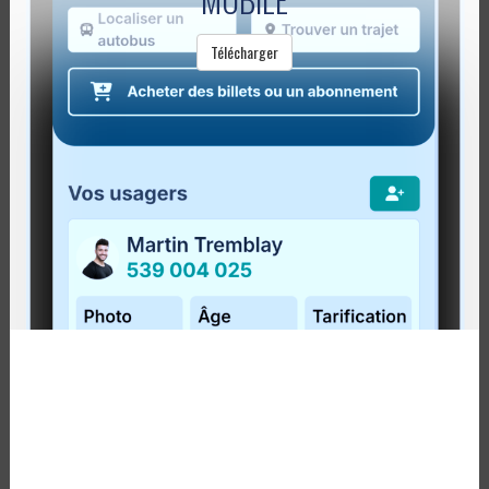
Lire la suite
Télécharger
COVID-19 – LA RÉGÎM IMPOSERA LE
PORT DU MASQUE À BORD DE SES
AUTOBUS
Publié le
30 juin 2020
À la suite de l’annonce du gouvernement du Québec
d’obliger le port du masque dans les transports
collectifs, la RÉGÎM confirme que cette obligation sera
en vigueur à bord de ses autobus...
Lire la suite