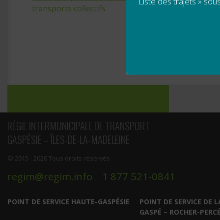
Liste des trajets » sous
transports collectifs
Navigation
de
l’article
RÉGIE INTERMUNICIPALE DE TRANSPORT
GASPÉSIE – ÎLES-DE-LA-MADELEINE
© 2015 - 2026 Tous droits réservés
regim@regim.info
1 877 521-0841
POINT DE SERVICE HAUTE-GASPÉSIE
POINT DE SERVICE DE L
GASPÉ – ROCHER-PERC