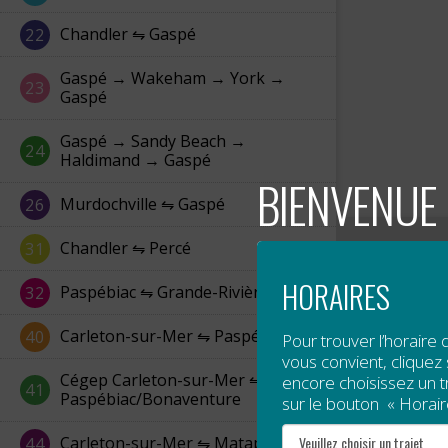
Chandler ⇋ Gaspé
22
Gaspé → Wakeham → York →
23
Gaspé
Gaspé → Sandy Beach →
24
Haldimand → Gaspé
BIENVENUE 
Murdochville ⇋ Gaspé
26
Chandler ⇋ Percé
31
HORAIRES
Paspébiac ⇋ Grande-Rivière
32
Carleton-sur-Mer ⇋ Paspébiac
40
Pour trouver l’horaire 
vous convient, cliquez s
Cégep Carleton-sur-Mer ⇋
encore choisissez un tra
41
Paspébiac/Bonaventure
sur le bouton « Horair
Carleton-sur-Mer ⇋ Matapédia
44