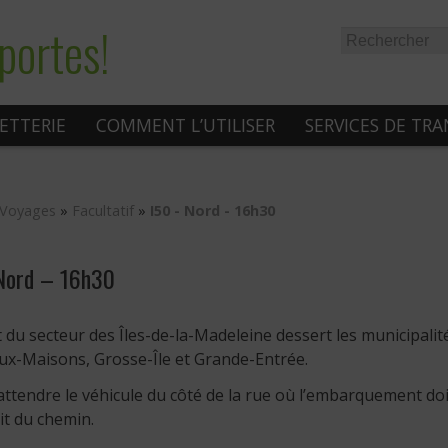
portes!
LETTERIE
COMMENT L’UTILISER
SERVICES DE TR
Voyages
»
Facultatif
»
I50 - Nord - 16h30
Nord – 16h30
t du secteur des Îles-de-la-Madeleine dessert les municipali
ux-Maisons, Grosse-Île et Grande-Entrée.
attendre le véhicule du côté de la rue où l’embarquement doit 
it du chemin.