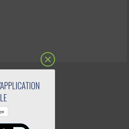
'APPLICATION
LE
ger