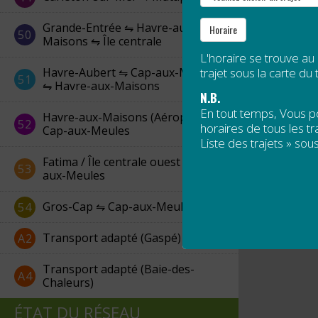
Grande-Entrée ⇋ Havre-aux-
Horaire
50
Maisons ⇋ Île centrale
L'horaire se trouve au
Havre-Aubert ⇋ Cap-aux-Meules
trajet sous la carte du t
51
⇋ Havre-aux-Maisons
N.B.
En tout temps, Vous 
Havre-aux-Maisons (Aéroport) ⇋
52
horaires de tous les tra
Cap-aux-Meules
Liste des trajets » sous
Fatima / Île centrale ouest ⇋ Cap-
53
aux-Meules
Gros-Cap ⇋ Cap-aux-Meules
54
Transport adapté (Gaspé)
A2
Transport adapté (Baie-des-
A4
Chaleurs)
ÉTAT DU RÉSEAU