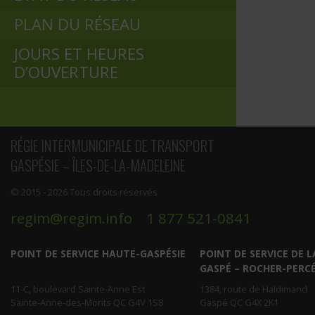
PLAN DU RÉSEAU
JOURS ET HEURES
D’OUVERTURE
RÉGIE INTERMUNICIPALE DE TRANSPORT
GASPÉSIE – ÎLES-DE-LA-MADELEINE
© 2015 - 2026 Tous droits réservés
regim@regim.info
1 877 521-0841
POINT DE SERVICE HAUTE-GASPÉSIE
POINT DE SERVICE DE L
GASPÉ – ROCHER-PERC
11-C, boulevard Sainte-Anne Est
1384, route de Haldimand
Sainte-Anne-des-Monts QC G4V 1S8
Gaspé QC G4X 2K1