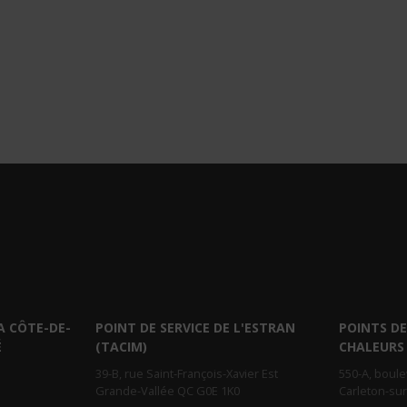
A CÔTE-DE-
POINT DE SERVICE DE L'ESTRAN
POINTS DE
É
(TACIM)
CHALEURS
39-B, rue Saint-François-Xavier Est
550-A, boul
Grande-Vallée QC G0E 1K0
Carleton-su