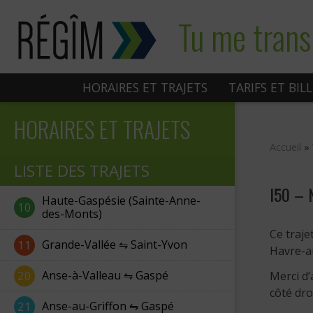
Sauter
Tu me trans
au
contenu
HORAIRES ET TRAJETS
TARIFS ET BIL
HORAIRES ET TRAJETS
Accueil
»
LISTE DES TRAJETS
I50 – 
Haute-Gaspésie (Sainte-Anne-
10
des-Monts)
Ce traje
Grande-Vallée ⇋ Saint-Yvon
11
Havre-a
Anse-à-Valleau ⇋ Gaspé
20
Merci d’
côté dro
Anse-au-Griffon ⇋ Gaspé
21