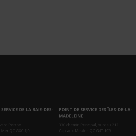
 SERVICE DE LA BAIE-DES-
POINT DE SERVICE DES ÎLES-DE-LA-
MADELEINE
evard Perron
330 chemin Principal, bureau 212
r-Mer QC G0C 1J0
Cap-aux-Meules QC G4T 1C9