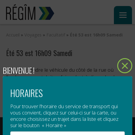
Sauter
au
contenu
Accueil
»
Voyages
»
Facultatif
»
Été 53 est 16h09 Samedi
Été 53 est 16h09 Samedi
BIENVENUE !
Merci d’attendre le véhicule du côté de la rue où
l’embarquement doit se faire, c’est-à-dire selon le sens
du trajet ou du côté droit du chemin.
HORAIRES
Pour trouver l’horaire du service de transport qui
vous convient, cliquez sur celui-ci sur la carte, ou
encore choisissez un trajet dans la liste et cliquez
RÉGIE INTERMUNICIPALE DE TRANSPORT
sur le bouton « Horaire »
GASPÉSIE – ÎLES-DE-LA-MADELEINE