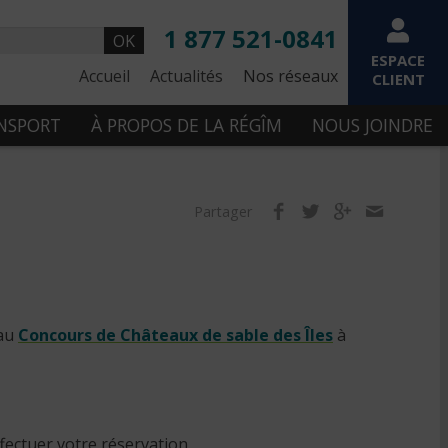
1 877 521-0841
OK
ESPACE
Accueil
Actualités
Nos réseaux
CLIENT
ANSPORT
À PROPOS DE LA RÉGÎM
NOUS JOINDRE
Partager
 au
Concours de Châteaux de sable des Îles
à
fectuer votre réservation.