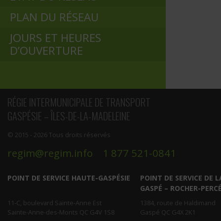
PLAN DU RÉSEAU
JOURS ET HEURES
D’OUVERTURE
RÉGIE INTERMUNICIPALE DE TRANSPORT
GASPÉSIE – ÎLES-DE-LA-MADELEINE
© 2015 - 2026 Tous droits réservés
regim@regim.info
1 877 521-0841
POINT DE SERVICE HAUTE-GASPÉSIE
POINT DE SERVICE DE L
GASPÉ – ROCHER-PERC
11-C, boulevard Sainte-Anne Est
1384, route de Haldimand
Sainte-Anne-des-Monts QC G4V 1S8
Gaspé QC G4X 2K1