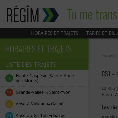
Sauter
Tu me trans
au
contenu
HORAIRES ET TRAJETS
TARIFS ET BIL
HORAIRES ET TRAJETS
Accueil
»
LISTE DES TRAJETS
CS1 – 
Haute-Gaspésie (Sainte-Anne-
10
des-Monts)
La RÉGÎ
Grande-Vallée ⇋ Saint-Yvon
11
Havre-Au
Anse-à-Valleau ⇋ Gaspé
20
Les rés
Anse-au-Griffon ⇋ Gaspé
21
Appelez 