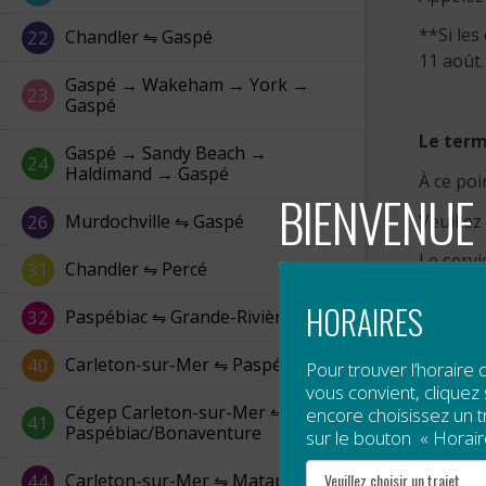
**Si les
Chandler ⇋ Gaspé
22
11 août.
Gaspé → Wakeham → York →
23
Gaspé
Le term
Gaspé → Sandy Beach →
24
Haldimand → Gaspé
À ce poi
BIENVENUE 
Veuillez
Murdochville ⇋ Gaspé
26
Le servi
Chandler ⇋ Percé
31
HORAIRES
Paspébiac ⇋ Grande-Rivière
32
Carleton-sur-Mer ⇋ Paspébiac
40
Pour trouver l’horaire 
vous convient, cliquez s
Cégep Carleton-sur-Mer ⇋
encore choisissez un tra
41
Paspébiac/Bonaventure
sur le bouton « Horair
Carleton-sur-Mer ⇋ Matapédia
44