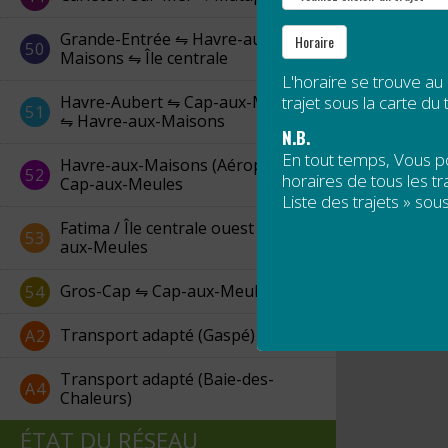
Grande-Entrée ⇋ Havre-aux-
Horaire
50
Maisons ⇋ Île centrale
L'horaire se trouve au
Havre-Aubert ⇋ Cap-aux-Meules
trajet sous la carte du t
51
⇋ Havre-aux-Maisons
N.B.
En tout temps, Vous 
Havre-aux-Maisons (Aéroport) ⇋
52
horaires de tous les tra
Cap-aux-Meules
Liste des trajets » sous
Fatima / Île centrale ouest ⇋ Cap-
53
aux-Meules
Gros-Cap ⇋ Cap-aux-Meules
54
Transport adapté (Gaspé)
A2
Transport adapté (Baie-des-
A4
Chaleurs)
ÉTAT DU RÉSEAU