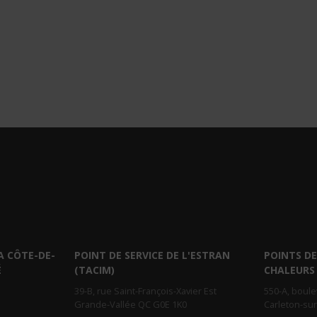
A CÔTE-DE-
POINT DE SERVICE DE L'ESTRAN
POINTS DE
É
(TACIM)
CHALEURS
39-B, rue Saint-François-Xavier Est
550-A, boul
Grande-Vallée QC G0E 1K0
Carleton-su