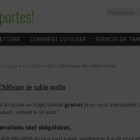
portes!
LETTERIE
COMMENT L’UTILISER
SERVICES DE TR
Voyages
»
Facultatif
»
CS1 - Châteaux de sable matin
Châteaux de sable matin
M propose un trajet spécial
gratuit
pour vous transporter
bert, samedi le 10 août !
ervations sont obligatoires.
418-986-6050 au plus tard à midi, vendredi le 9 août pour ef