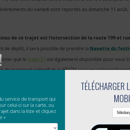
 événements du samedi sont reportés au dimanche 11 août, l
inus de ce trajet est l’intersection de la route 199 et ru
nt de dépôt, il sera possible de prendre la
Navette du festi
!
 noter que le
trajet 51
est également disponible pour vous tr
ce de transport collectif de la RÉGÎM sera exceptionnelleme
TÉLÉCHARGER L
MOBI
du service de transport qui
ur celui-ci sur la carte, ou
jet dans la liste et cliquez
Téléchar
e »