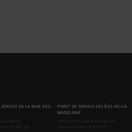
 SERVICE DE LA BAIE-DES-
POINT DE SERVICE DES ÎLES-DE-LA-
MADELEINE
evard Perron
330 chemin Principal, bureau 212
r-Mer QC G0C 1J0
Cap-aux-Meules QC G4T 1C9