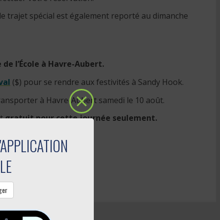
e trajet spécial est également reporté au dimanche
e de l’École à Havre-Aubert.
val
($) pour se rendre aux festivités à Sandy Hook.
ansporter à Havre-Aubert samedi le 10 août.
nt
gratuit pour cette journée seulement.
'APPLICATION
LE
ger