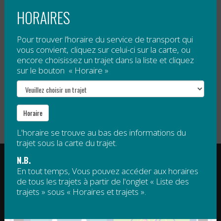
HORAIRES
Tarification
Pour trouver l’horaire du service de transport qui
vous convient, cliquez sur celui-ci sur la carte, ou
Gratuit
, sauf 5 $ par passage pour tout voyage à
encore choisissez un trajet dans la liste et cliquez
destination de Mont Saint-Joseph.
sur le bouton « Horaire »
Veuillez noter qu’un droit d’accès est obligatoire pour
le sommet de Mont Saint-Joseph. Ce droit d’accès
n’est pas compris dans le tarif de la navette.
Horaire
L'horaire se trouve au bas des informations du
trajet sous la carte du trajet.
RÉGIE INTERMUNICIPALE DE TRANSPORT
N.B.
GASPÉSIE – ÎLES-DE-LA-MADELEINE
En tout temps, Vous pouvez accéder aux horaires
de tous les trajets à partir de l'onglet « Liste des
© 2015 - 2026 Tous droits réservés
trajets » sous « Horaires et trajets ».
regim@regim.info
1 877 521-0841