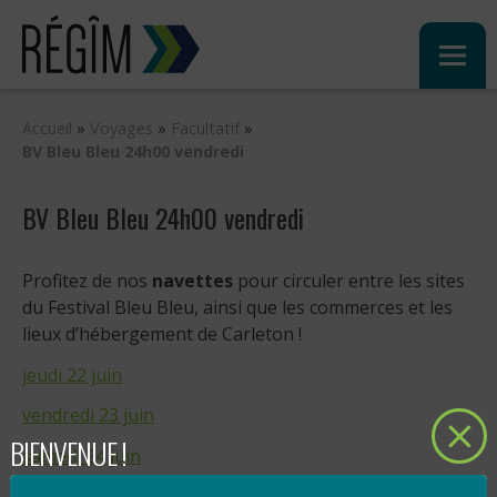
Sauter
au
contenu
Accueil
»
Voyages
»
Facultatif
»
BV Bleu Bleu 24h00 vendredi
BV Bleu Bleu 24h00 vendredi
Profitez de nos
navettes
pour circuler entre les sites
du Festival Bleu Bleu, ainsi que les commerces et les
lieux d’hébergement de Carleton !
jeudi 22 juin
vendredi 23 juin
BIENVENUE !
samedi 24 juin
dimanche 25 juin