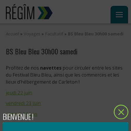
Sauter
au
contenu
Accueil
»
Voyages
»
Facultatif
»
BS Bleu Bleu 30h00 samedi
BS Bleu Bleu 30h00 samedi
Profitez de nos
navettes
pour circuler entre les sites
du Festival Bleu Bleu, ainsi que les commerces et les
lieux d’hébergement de Carleton !
jeudi 22 juin
vendredi 23 juin
BIENVENUE !
samedi 24 juin
dimanche 25 juin