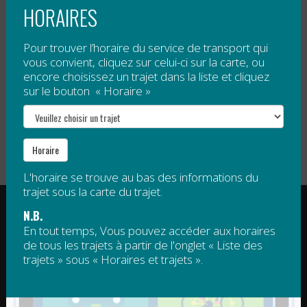
HORAIRES
Tarification
Pour trouver l’horaire du service de transport qui
Gratuit
, sauf 5 $ par passage pour tout voyage à
vous convient, cliquez sur celui-ci sur la carte, ou
encore choisissez un trajet dans la liste et cliquez
destination de Mont Saint-Joseph.
sur le bouton « Horaire »
Veuillez noter qu’un droit d’accès est obligatoire pour
le sommet de Mont Saint-Joseph. Ce droit d’accès
n’est pas compris dans le tarif de la navette.
Horaire
L'horaire se trouve au bas des informations du
trajet sous la carte du trajet.
RÉGIE INTERMUNICIPALE DE TRANSPORT
N.B.
GASPÉSIE – ÎLES-DE-LA-MADELEINE
En tout temps, Vous pouvez accéder aux horaires
de tous les trajets à partir de l'onglet « Liste des
© 2015 - 2026 Tous droits réservés
trajets » sous « Horaires et trajets ».
regim@regim.info
1 877 521-0841