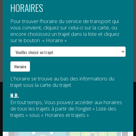
HORAIRES
Tarification
Pour trouver l’horaire du service de transport qui
Gratuit
, sauf 5 $ par passage pour tout voyage à
vous convient, cliquez sur celui-ci sur la carte, ou
encore choisissez un trajet dans la liste et cliquez
destination de Mont Saint-Joseph.
sur le bouton « Horaire »
Veuillez noter qu’un droit d’accès est obligatoire pour
le sommet de Mont Saint-Joseph. Ce droit d’accès
n’est pas compris dans le tarif de la navette.
Horaire
L'horaire se trouve au bas des informations du
trajet sous la carte du trajet.
RÉGIE INTERMUNICIPALE DE TRANSPORT
N.B.
GASPÉSIE – ÎLES-DE-LA-MADELEINE
En tout temps, Vous pouvez accéder aux horaires
de tous les trajets à partir de l'onglet « Liste des
© 2015 - 2026 Tous droits réservés
trajets » sous « Horaires et trajets ».
regim@regim.info
1 877 521-0841