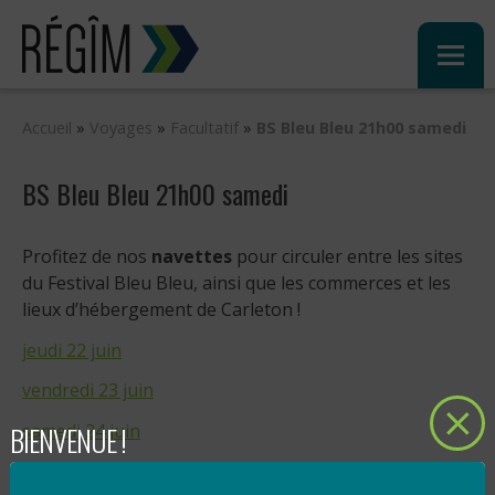
Sauter
au
contenu
Accueil
»
Voyages
»
Facultatif
»
BS Bleu Bleu 21h00 samedi
BS Bleu Bleu 21h00 samedi
Profitez de nos
navettes
pour circuler entre les sites
du Festival Bleu Bleu, ainsi que les commerces et les
lieux d’hébergement de Carleton !
jeudi 22 juin
vendredi 23 juin
BIENVENUE !
samedi 24 juin
dimanche 25 juin