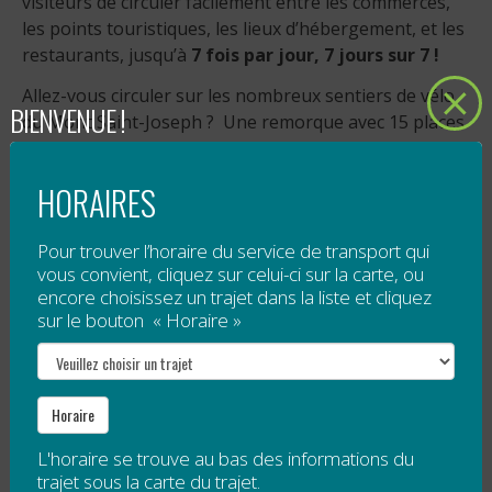
visiteurs de circuler facilement entre les commerces,
les points touristiques, les lieux d’hébergement, et les
restaurants, jusqu’à
7 fois par jour, 7 jours sur 7 !
Allez-vous circuler sur les nombreux sentiers de vélo
BIENVENUE !
du Mont Saint-Joseph ? Une remorque avec 15 places
pour les vélos est disponible.
Tarification
HORAIRES
5 $ pour tout voyage à destination de Mont
Pour trouver l’horaire du service de transport qui
Saint-Joseph;
vous convient, cliquez sur celui-ci sur la carte, ou
payer ce que vous payer pour toute autre
encore choisissez un trajet dans la liste et cliquez
destination (contribution volontaire).
sur le bouton « Horaire »
Veuillez noter qu’un droit d’accès est obligatoire pour
le sommet de Mont Saint-Joseph. Ce droit d’accès
n’est pas compris dans le tarif de la navette.
Horaire
L'horaire se trouve au bas des informations du
Horaire spécial — Festival Bleu Bleu
trajet sous la carte du trajet.