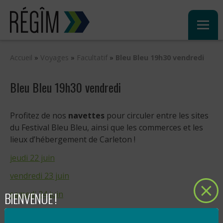
Sauter
au
contenu
Accueil
»
Voyages
»
Facultatif
»
Bleu Bleu 19h30 vendredi
Bleu Bleu 19h30 vendredi
Profitez de nos
navettes
pour circuler entre les sites
du Festival Bleu Bleu, ainsi que les commerces et les
lieux d’hébergement de Carleton !
jeudi 22 juin
vendredi 23 juin
BIENVENUE !
samedi 24 juin
dimanche 25 juin