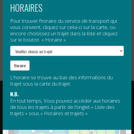
HORAIRES
Tarification
Pour trouver l’horaire du service de transport qui
Gratuit
, sauf 5 $ par passage pour tout voyage à
vous convient, cliquez sur celui-ci sur la carte, ou
encore choisissez un trajet dans la liste et cliquez
destination de Mont Saint-Joseph.
sur le bouton « Horaire »
Veuillez noter qu’un droit d’accès est obligatoire pour
le sommet de Mont Saint-Joseph. Ce droit d’accès
n’est pas compris dans le tarif de la navette.
Horaire
L'horaire se trouve au bas des informations du
trajet sous la carte du trajet.
RÉGIE INTERMUNICIPALE DE TRANSPORT
N.B.
GASPÉSIE – ÎLES-DE-LA-MADELEINE
En tout temps, Vous pouvez accéder aux horaires
de tous les trajets à partir de l'onglet « Liste des
© 2015 - 2026 Tous droits réservés
trajets » sous « Horaires et trajets ».
regim@regim.info
1 877 521-0841