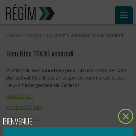
Sauter
au
contenu
Accueil
»
Voyages
»
Facultatif
»
Bleu Bleu 15h30 vendredi
Bleu Bleu 15h30 vendredi
Profitez de nos
navettes
pour circuler entre les sites
du Festival Bleu Bleu, ainsi que les commerces et les
lieux d’hébergement de Carleton !
jeudi 22 juin
vendredi 23 juin
BIENVENUE !
samedi 24 juin
dimanche 25 juin