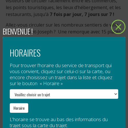
visiteurs de circuler facilement entre les commerces,
les points touristiques, les lieux d’hébergement, et les
restaurants, jusqu’à
7 fois par jour, 7 jours sur 7 !
Allez-vous circuler sur les nombreux sentiers de vélo
BIENVENUE !
du Mont Saint-Joseph ? Une remorque avec 15 places
pour les vélos est disponible.
Tarification
HORAIRES
5 $ pour tout voyage à destination de Mont
Pour trouver l’horaire du service de transport qui
Saint-Joseph;
vous convient, cliquez sur celui-ci sur la carte, ou
payer ce que vous payer pour toute autre
encore choisissez un trajet dans la liste et cliquez
destination (contribution volontaire).
sur le bouton « Horaire »
Veuillez noter qu’un droit d’accès est obligatoire pour
le sommet de Mont Saint-Joseph. Ce droit d’accès
n’est pas compris dans le tarif de la navette.
Horaire
L'horaire se trouve au bas des informations du
Horaire spécial — Festival Bleu Bleu
trajet sous la carte du trajet.