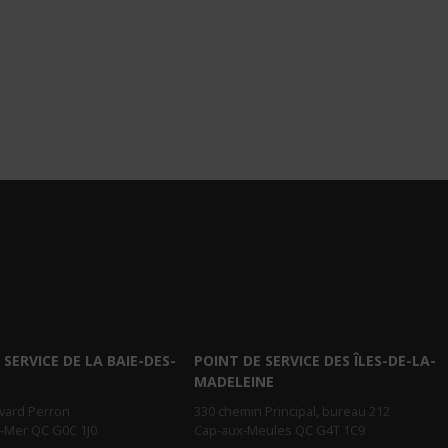
 SERVICE DE LA BAIE-DES-
POINT DE SERVICE DES ÎLES-DE-LA-
MADELEINE
evard Perron
330 chemin Principal, bureau 212
r-Mer QC G0C 1J0
Cap-aux-Meules QC G4T 1C9