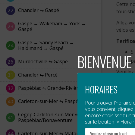
Cette no
Chandler ⇋ Gaspé
22
touristi
Allez-vo
Gaspé → Wakeham → York →
23
Gaspé
vélos es
Tarific
Gaspé → Sandy Beach →
24
Haldimand → Gaspé
5
BIENVENUE 
p
Murdochville ⇋ Gaspé
26
Veuillez
Chandler ⇋ Percé
31
compris 
HORAIRES
Paspébiac ⇋ Grande-Rivière
32
Horair
Carleton-sur-Mer ⇋ Paspébiac
40
Pour trouver l’horaire 
vous convient, cliquez s
Du 22 au
Cégep Carleton-sur-Mer ⇋
encore choisissez un tra
chaque d
41
Paspébiac/Bonaventure
sur le bouton « Horair
Carleton-sur-Mer ⇋ Matapédia
44