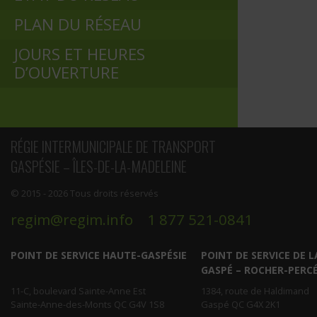
PLAN DU RÉSEAU
JOURS ET HEURES
D’OUVERTURE
RÉGIE INTERMUNICIPALE DE TRANSPORT
GASPÉSIE – ÎLES-DE-LA-MADELEINE
© 2015 - 2026 Tous droits réservés
regim@regim.info
1 877 521-0841
POINT DE SERVICE HAUTE-GASPÉSIE
POINT DE SERVICE DE L
GASPÉ – ROCHER-PERC
11-C, boulevard Sainte-Anne Est
1384, route de Haldimand
Sainte-Anne-des-Monts QC G4V 1S8
Gaspé QC G4X 2K1