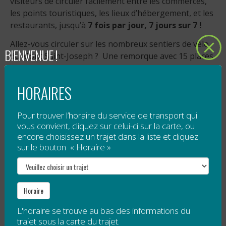
visiteurs de circuler facilement entre les commerces,
les points touristiques, les lieux d’hébergement, et les
restaurants, jusqu’à
7 fois par jour, 7 jours sur 7 !
Allez-vous circuler sur les nombreux sentiers de vélo
BIENVENUE !
du Mont Saint-Joseph ? Une remorque avec 15 places
pour les vélos est disponible.
Tarification
HORAIRES
5 $ pour tout voyage à destination de Mont
Pour trouver l’horaire du service de transport qui
Saint-Joseph;
vous convient, cliquez sur celui-ci sur la carte, ou
payer ce que vous payer pour toute autre
encore choisissez un trajet dans la liste et cliquez
destination (contribution volontaire).
sur le bouton « Horaire »
Veuillez noter qu’un droit d’accès est obligatoire pour
le sommet de Mont Saint-Joseph. Ce droit d’accès
n’est pas compris dans le tarif de la navette.
Horaire
L'horaire se trouve au bas des informations du
Horaire spécial — Festival Bleu Bleu
trajet sous la carte du trajet.