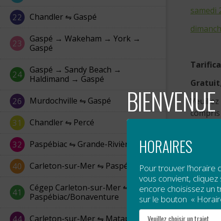
samedi 2
Chandler ⇋ Gaspé
22
dimanch
Gaspé → Wakeham → York →
23
Gaspé
Tarific
Gaspé → Sandy Beach →
24
Haldimand → Gaspé
Gratuit
BIENVENUE 
Murdochville ⇋ Gaspé
26
Veuillez
compris 
Chandler ⇋ Percé
31
HORAIRES
Paspébiac ⇋ Grande-Rivière
32
Carleton-sur-Mer ⇋ Paspébiac
40
Pour trouver l’horaire 
vous convient, cliquez s
Cégep Carleton-sur-Mer ⇋
encore choisissez un tra
41
Paspébiac/Bonaventure
sur le bouton « Horair
Carleton-sur-Mer ⇋ Matapédia
44