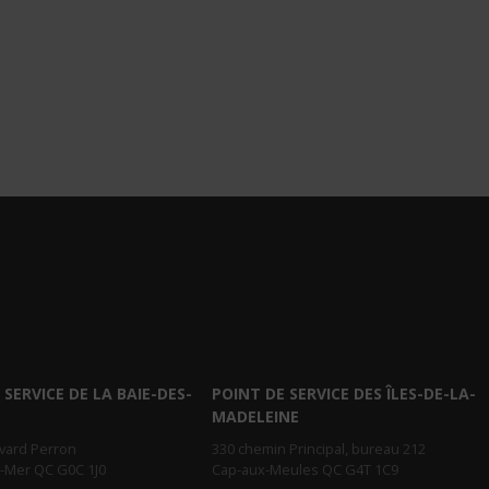
 SERVICE DE LA BAIE-DES-
POINT DE SERVICE DES ÎLES-DE-LA-
MADELEINE
evard Perron
330 chemin Principal, bureau 212
r-Mer QC G0C 1J0
Cap-aux-Meules QC G4T 1C9