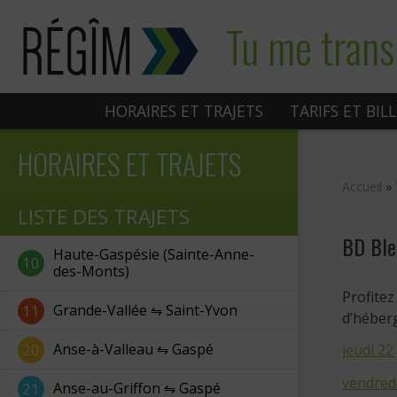
Sauter
Tu me trans
au
contenu
HORAIRES ET TRAJETS
TARIFS ET BIL
HORAIRES ET TRAJETS
Accueil
»
LISTE DES TRAJETS
BD Ble
Haute-Gaspésie (Sainte-Anne-
10
des-Monts)
Profite
Grande-Vallée ⇋ Saint-Yvon
11
d’héber
Anse-à-Valleau ⇋ Gaspé
20
jeudi 22
vendredi
Anse-au-Griffon ⇋ Gaspé
21