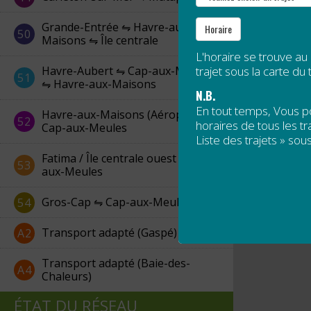
Grande-Entrée ⇋ Havre-aux-
Horaire
50
Maisons ⇋ Île centrale
L'horaire se trouve au
Havre-Aubert ⇋ Cap-aux-Meules
trajet sous la carte du t
51
⇋ Havre-aux-Maisons
N.B.
En tout temps, Vous 
Havre-aux-Maisons (Aéroport) ⇋
52
horaires de tous les tra
Cap-aux-Meules
Liste des trajets » sous
Fatima / Île centrale ouest ⇋ Cap-
53
aux-Meules
Gros-Cap ⇋ Cap-aux-Meules
54
Transport adapté (Gaspé)
A2
Transport adapté (Baie-des-
A4
Chaleurs)
ÉTAT DU RÉSEAU