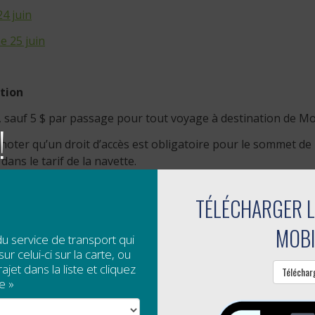
4 juin
e 25 juin
ation
, sauf 5 $ par passage pour tout voyage à destination de Mo
!
 noter qu’un droit d’accès est obligatoire pour le sommet de
dans le tarif de la navette.
TÉLÉCHARGER L
MOBI
du service de transport qui
ur celui-ci sur la carte, ou
jet dans la liste et cliquez
Téléchar
e »