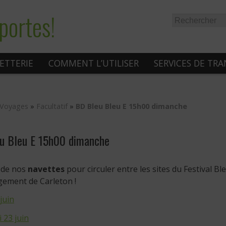
portes!
LETTERIE
COMMENT L’UTILISER
SERVICES DE TR
Voyages
»
Facultatif
»
BD Bleu Bleu E 15h00 dimanche
u Bleu E 15h00 dimanche
z de nos
navettes
pour circuler entre les sites du Festival Bl
gement de Carleton !
 juin
 23 juin