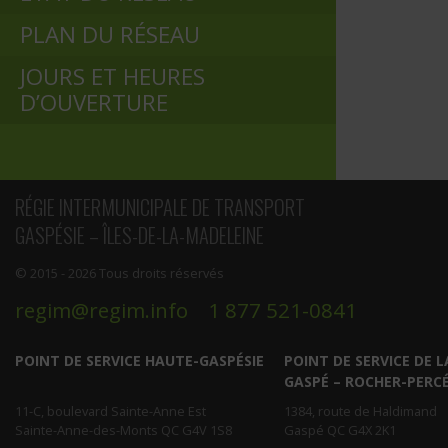
PLAN DU RÉSEAU
JOURS ET HEURES
D’OUVERTURE
RÉGIE INTERMUNICIPALE DE TRANSPORT
GASPÉSIE – ÎLES-DE-LA-MADELEINE
© 2015 - 2026 Tous droits réservés
regim@regim.info
1 877 521-0841
POINT DE SERVICE HAUTE-GASPÉSIE
POINT DE SERVICE DE L
GASPÉ – ROCHER-PERC
11-C, boulevard Sainte-Anne Est
1384, route de Haldimand
Sainte-Anne-des-Monts QC G4V 1S8
Gaspé QC G4X 2K1