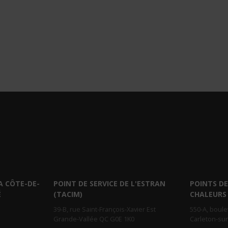
A CÔTE-DE-
POINT DE SERVICE DE L'ESTRAN
POINTS DE
É
(TACIM)
CHALEURS
39-B, rue Saint-François-Xavier Est
550-A, boul
Grande-Vallée QC G0E 1K0
Carleton-su