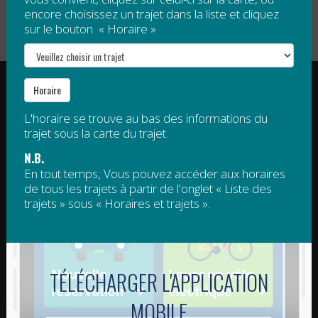
encore choisissez un trajet dans la liste et cliquez
sur le bouton « Horaire »
RÉGIE INTERMUNICIPALE DE TRANSPORT
Horaire
GASPÉSIE – ÎLES-DE-LA-MADELEINE
L'horaire se trouve au bas des informations du
© 2015 - 2026 Tous droits réservés
trajet sous la carte du trajet.
regim@regim.info
1 877 521-0841
N.B.
En tout temps, Vous pouvez accéder aux horaires
de tous les trajets à partir de l'onglet « Liste des
POINT DE SERVICE HAUTE-
POINT DE SERVICE DE LA
trajets » sous « Horaires et trajets ».
GASPÉSIE
CÔTE-DE-GASPÉ – ROCHER-
PERCÉ
11-C, boulevard Sainte-Anne Est
Sainte-Anne-des-Monts QC G4V
1384, route de Haldimand
1S8
Gaspé QC G4X 2K1
TÉLÉCHARGER L'APPLICATION
POINT DE SERVICE DE
POINTS DE SERVICE DE LA
L'ESTRAN (TACIM)
BAIE-DES-CHALEURS
MOBILE