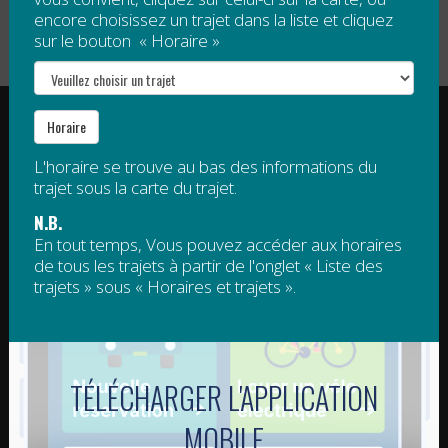
encore choisissez un trajet dans la liste et cliquez
sur le bouton « Horaire »
RÉGIE INTERMUNICIPALE DE TRANSPORT
Horaire
GASPÉSIE – ÎLES-DE-LA-MADELEINE
L'horaire se trouve au bas des informations du
© 2015 - 2026 Tous droits réservés
trajet sous la carte du trajet.
regim@regim.info
1 877 521-0841
N.B.
En tout temps, Vous pouvez accéder aux horaires
de tous les trajets à partir de l'onglet « Liste des
POINT DE SERVICE HAUTE-
POINT DE SERVICE DE LA
trajets » sous « Horaires et trajets ».
GASPÉSIE
CÔTE-DE-GASPÉ – ROCHER-
PERCÉ
11-C, boulevard Sainte-Anne Est
Sainte-Anne-des-Monts QC G4V
1384, route de Haldimand
1S8
Gaspé QC G4X 2K1
TÉLÉCHARGER L'APPLICATION
POINT DE SERVICE DE
POINTS DE SERVICE DE LA
L'ESTRAN (TACIM)
BAIE-DES-CHALEURS
MOBILE