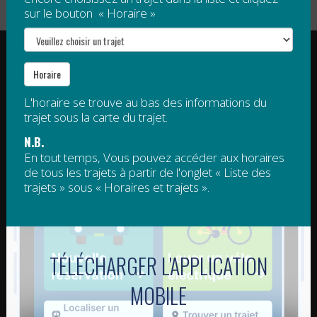
sur le bouton « Horaire »
RÉGIE INTERMUNICIPALE DE TRANSPORT
GASPÉSIE – ÎLES-DE-LA-MADELEINE
Horaire
© 2015 - 2026 Tous droits réservés
L'horaire se trouve au bas des informations du
trajet sous la carte du trajet.
regim@regim.info
1 877 521-0841
N.B.
En tout temps, Vous pouvez accéder aux horaires
POINT DE SERVICE HAUTE-
POINT DE SERVICE DE LA
de tous les trajets à partir de l'onglet « Liste des
GASPÉSIE
CÔTE-DE-GASPÉ – ROCHER-
trajets » sous « Horaires et trajets ».
PERCÉ
11-C, boulevard Sainte-Anne Est
Sainte-Anne-des-Monts QC G4V
1384, route de Haldimand
1S8
Gaspé QC G4X 2K1
POINT DE SERVICE DE
POINTS DE SERVICE DE LA
TÉLÉCHARGER L'APPLICATION
L'ESTRAN (TACIM)
BAIE-DES-CHALEURS
MOBILE
39-B, rue Saint-François-Xavier Est
550-A, boulevard Perron
Grande-Vallée QC G0E 1K0
Carleton-sur-Mer QC G0C 1J0