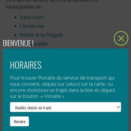
municipalités de :
Saint-Yvon
Cloridorme
Pointe-à-la-Frégate
BIENVENUE !
Petite-Vallée
Grande-Vallée
HORAIRES
Rivière-Grande-Vallée
Sainte-Madeleine-de-la-Rivière-Madeleine
Pour trouver l’horaire du service de transport qui
Pour avoir plus d’information sur les arrêts de ce
vous convient, cliquez sur celui-ci sur la carte, ou
trajet, ou pour connaître les autres trajets qui sont
encore choisissez un trajet dans la liste et cliquez
disponibles dans le secteur de l’Estran, veuillez
sur le bouton « Horaire »
contacter le TACIM au 1 418-393-3262. Un service de
transport est également disponible entre Madeleine
et Grande-Vallée, sur demande.
Horaire
Notez aussi que des
trajets sur demande
sont aussi