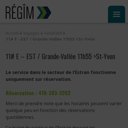
Sauter
au
contenu
Accueil
»
Voyages
»
Facultatif
»
11# E - EST / Grande-Vallée 11h55 >St-Yvon
11# E – EST / Grande-Vallée 11h55 >St-Yvon
Le service dans le secteur de l’Estran fonctionne
uniquement sur réservation.
Réservation : 418-393-3262
Merci de prendre note que les horaires peuvent varier
quelque peu en fonction des réservations
quotidiennes.
Ce trajet du secteur de l’Estran dessert les