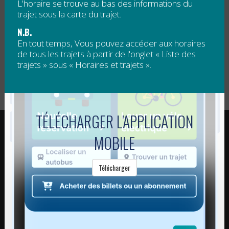
L'horaire se trouve au bas des informations du
disponibles, à un tarif qui varie en fonction de la
trajet sous la carte du trajet.
distance à parcourir et de la disponibilité des
véhicules.
N.B.
En tout temps, Vous pouvez accéder aux horaires
**Merci d’attendre le véhicule du côté de la rue où
de tous les trajets à partir de l'onglet « Liste des
l’embarquement doit se faire, c’est-à-dire selon le sens
trajets » sous « Horaires et trajets ».
du trajet ou du côté droit du chemin.
TÉLÉCHARGER L'APPLICATION
RÉGIE INTERMUNICIPALE DE TRANSPORT
GASPÉSIE – ÎLES-DE-LA-MADELEINE
MOBILE
© 2015 - 2026 Tous droits réservés
Télécharger
regim@regim.info
1 877 521-0841
POINT DE SERVICE HAUTE-
POINT DE SERVICE DE LA
GASPÉSIE
CÔTE-DE-GASPÉ – ROCHER-
PERCÉ
11-C, boulevard Sainte-Anne Est