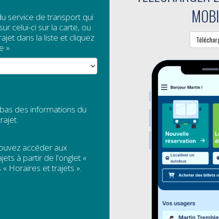
MOBI
endredi, de 8 h 30 à 12 h et de 13 h à 16 h 30.
du service de transport qui
ur celui-ci sur la carte, ou
jet dans la liste et cliquez
Téléchar
e »
 et téléphoniques
 bas des informations du
rajet.
»
7 ans de transport 
pouvez accéder aux
jets à partir de l'onglet «
 « Horaires et trajets ».