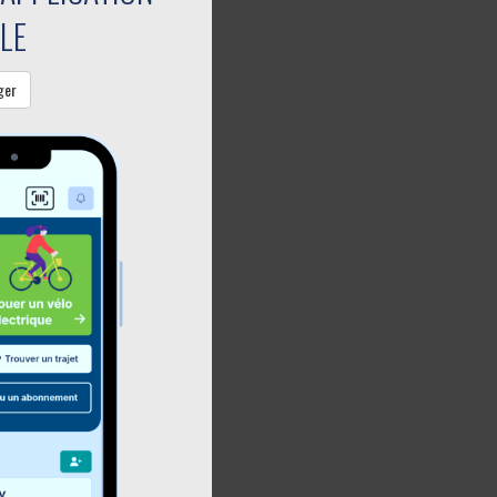
LE
ger
collectif!