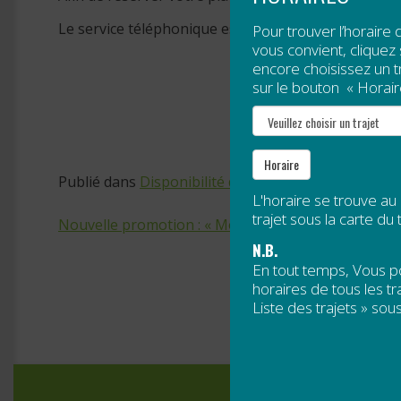
Le service téléphonique est disponible du lundi au v
Pour trouver l’horaire 
vous convient, cliquez s
encore choisissez un tra
sur le bouton « Horair
Horaire
Publié dans
Disponibilité des services
,
Services Web
L'horaire se trouve au
trajet sous la carte du t
Nouvelle promotion : « Mon travail me transporte! 
N.B.
Navigation
En tout temps, Vous 
de
horaires de tous les tra
Liste des trajets » sous
l’article