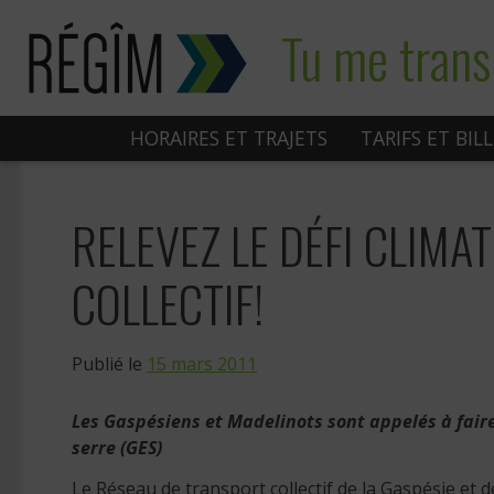
Sauter
Tu me trans
au
contenu
HORAIRES ET TRAJETS
TARIFS ET BIL
RELEVEZ LE DÉFI CLIMA
COLLECTIF!
Publié le
15 mars 2011
Les Gaspésiens et Madelinots sont appelés à faire 
serre (GES)
Le Réseau de transport collectif de la Gaspésie et d