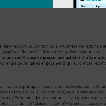
rtenaires, soit La Coalition Bois, la Conférence régionale de
n gaspésien Manuel Castilloux seront présents pour accueill
pour
une conférence de presse, une activité d’informatio
rs à prendre de véritables engagements qui auront des retom
tion financière principale du ministère du Développement dur
utien financier de la Coalition Bois, de la Fondation Alcoa,
da et du Partenariat jeunesse pour le développement durabl
et des Îles-de-la-Madeleine (le CREGÎM) remercie aussi le s