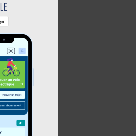
LE
ger
 leurs
geste
our la
s au 30
lacement
oposés
nt
f pour la