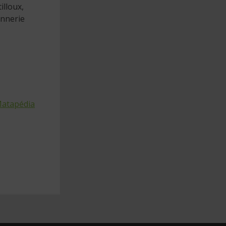
illoux,
onnerie
 Matapédia