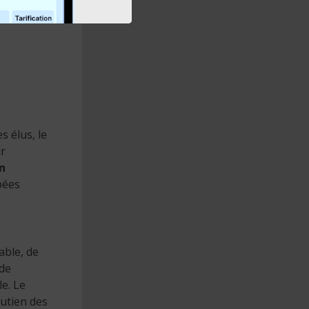
s élus, le
ir
n
bées
able, de
 de
e. Le
outien des