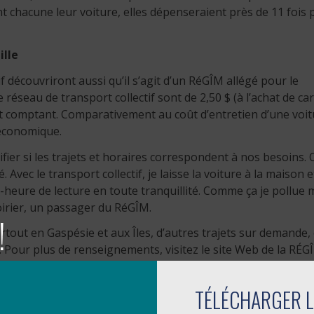
 chacune leur voiture, elles dépenseraient près de 11 fois 
ille
tif découvriront aussi qu’il s’agit d’un RéGÎM allégé pour le
 réseau de transport collectif sont de 2,50 $ (à l’achat de ca
ent comptant. Comparativement au coût d’entretien d’une voit
 économique.
ifier si les trajets et horaires correspondent à nos besoins.
 Avec le transport collectif, je laisse la voiture à la maison e
heure de lecture en toute tranquillité. Comme ça je pollue 
oirier, un passager du RéGÎM.
!
rtout en Gaspésie et aux Îles, d’autres trajets sur demande, 
 Pour plus de renseignements, visitez le site Web de la RÉG
on ou pour vous inscrire au Défi climat, visitez le
TÉLÉCHARGER L