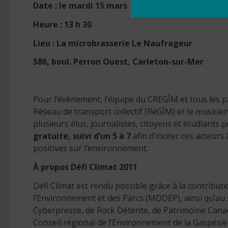
Date : le mardi 15 mars
Heure : 13 h 30
Lieu : La microbrasserie Le Naufrageur
586, boul. Perron Ouest, Carleton-sur-Mer
Pour l’événement, l’équipe du CREGÎM et tous les pa
Réseau de transport collectif (RéGÎM) et le musicie
plusieurs élus, journalistes, citoyens et étudiants 
gratuite, suivi d’un 5 à 7
afin d’inciter ces acteu
positives sur l’environnement.
À propos Défi Climat 2011
Défi Climat est rendu possible grâce à la contribu
l’Environnement et des Parcs (MDDEP), ainsi qu’au so
Cyberpresse, de Rock Détente, de Patrimoine Cana
Conseil régional de l’Environnement de la Gaspésie 