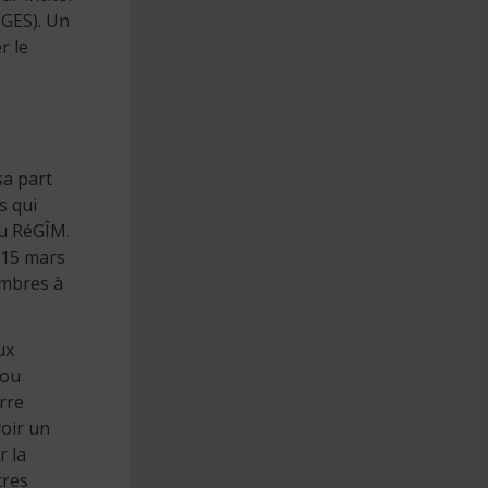
(GES). Un
r le
sa part
s qui
du RéGÎM.
u 15 mars
embres à
ux
 ou
erre
voir un
r la
tres