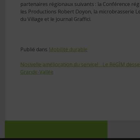
partenaires régionaux suivants : la Conférence régi
les Productions Robert Doyon, la microbrasserie L
du Village et le journal Graffici.
Publié dans
Mobilité durable
Nouvelle amélioration du service! Le RéGÎM desser
Grande-Vallée
Navigation
de
l’article