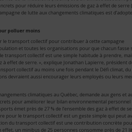
ncrets pour réduire leurs émissions de gaz à effet de serre 
campagne de lutte aux changements climatiques est d’adopte
pour polluer moins
r le transport collectif pour contribuer à cette campagne
ulation et toutes les organisations pour que chacun fasse 
le transport collectif est une simple habitude à prendre, mai
 à effet de serre. », explique Jonathan Lapierre, président 
nsport collectif au moins une fois pendant le Défi climat, d
ations devraient aussi encourager leurs employés ou leurs m
 changements climatiques au Québec, demande aux gens et a
crets pour améliorer leur bilan environnemental personnel
ansports émet près de 27 % de l’ensemble des gaz à effet de s
re pour le transport collectif est un geste simple qui peut a
tion du transport collectif est une contribution concrète pou
En effet, un minibus de 25 personnes consomme près de 21 li