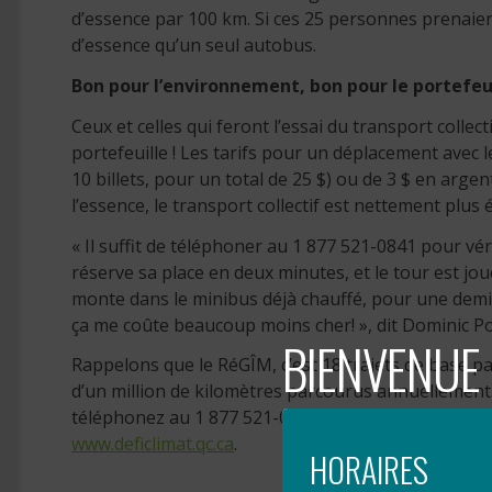
d’essence par 100 km. Si ces 25 personnes prenaient
d’essence qu’un seul autobus.
Bon pour l’environnement, bon pour le portefeu
Ceux et celles qui feront l’essai du transport collec
portefeuille ! Les tarifs pour un déplacement avec le
10 billets, pour un total de 25 $) ou de 3 $ en arg
l’essence, le transport collectif est nettement plus
« Il suffit de téléphoner au 1 877 521-0841 pour vér
réserve sa place en deux minutes, et le tour est joué.
monte dans le minibus déjà chauffé, pour une demi-
ça me coûte beaucoup moins cher! », dit Dominic P
BIENVENUE 
Rappelons que le RéGÎM, c’est 18 trajets de base pa
d’un million de kilomètres parcourus annuellement.
téléphonez au 1 877 521-0841. Pour plus d’informati
www.deficlimat.qc.ca
.
HORAIRES