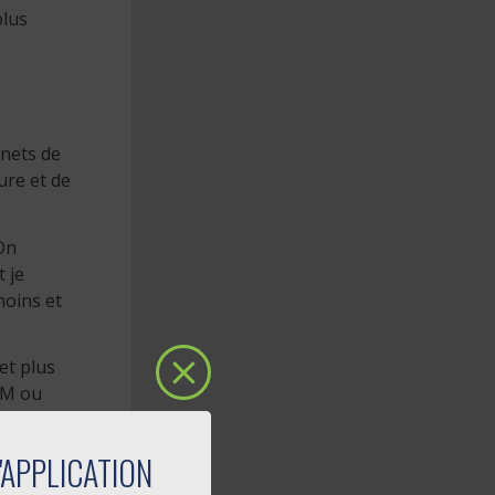
plus
rnets de
ure et de
 On
t je
moins et
et plus
ÎM ou
'APPLICATION