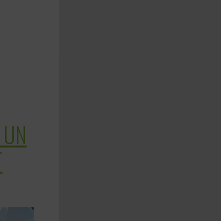
: UN
T