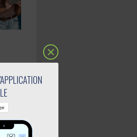
'APPLICATION
e et
LE
ger