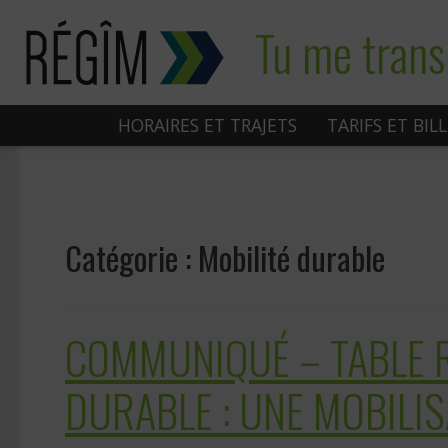
Sauter
Tu me trans
au
contenu
HORAIRES ET TRAJETS
TARIFS ET BIL
Catégorie :
Mobilité durable
COMMUNIQUÉ – TABLE R
DURABLE : UNE MOBILI