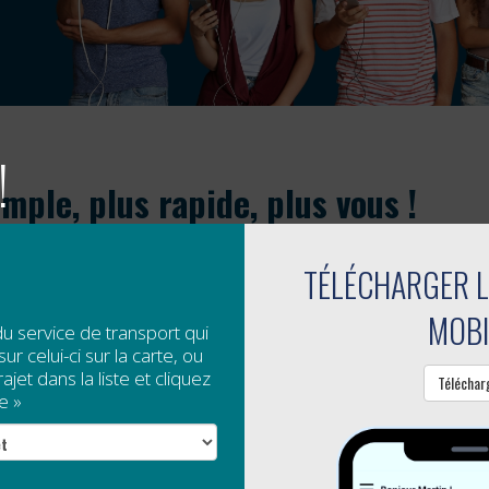
!
imple, plus rapide, plus vous !
TÉLÉCHARGER L
oute nouvelle application mobile : un outil simple, rapid
MOBI
du service de transport qui
ur celui-ci sur la carte, ou
jet dans la liste et cliquez
Téléchar
RILLON DESJARDINS
e »