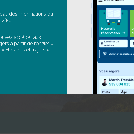
 bas des informations du
Desjardins n'est pas en service pour la 
rajet.
pouvez accéder aux
jets à partir de l'onglet «
 « Horaires et trajets ».