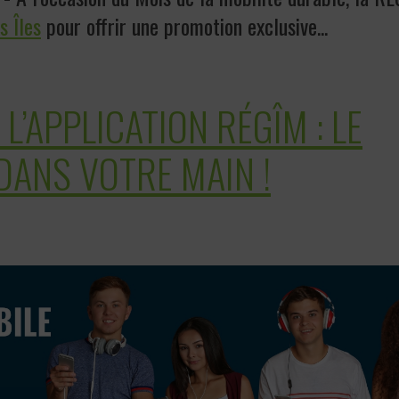
s Îles
pour offrir une promotion exclusive...
L’APPLICATION RÉGÎM : LE
DANS VOTRE MAIN !