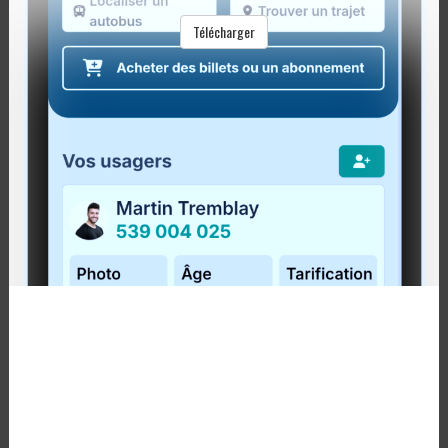
Notez que les heures des trajets sont définies de
Télécharger
manière à faciliter l’utilisation du transport
collectif par les
voyageurs en train.
Un nouveau trajet estival aux Îles
Le transport collectif aux
Îles-de-la-Madeleine
se
prépare pour l’été en réalisant deux modifications
à son offre de services.
En premier lieu, un tout
nouveau trajet d’été
, le
# 53, sera en service à partir du
2 juillet 2013.
Son parcours effectuera plusieurs arrêts entre le
Château Madelinot et le site de la Côte de l’Étang-
du-Nord, en passant par Cap-aux-Meules.
En second lieu, l’horaire du retour du
trajet 52
,
faisant le tour de l’Île centrale tous les jours, sera