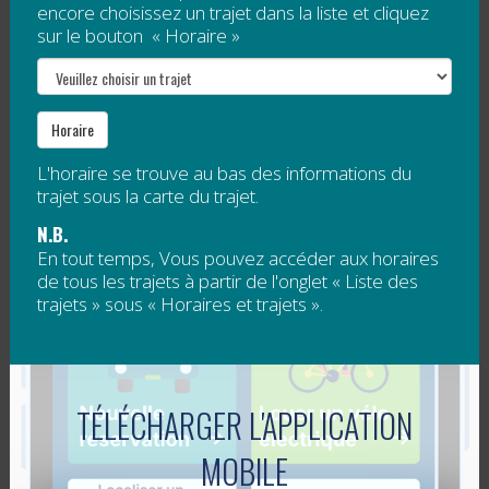
encore choisissez un trajet dans la liste et cliquez
• Départ de Percé à 10 h 45 ;
sur le bouton « Horaire »
arrivée à la gare de Percé (Anse-à-Beaufils) à 11 h
00 ;
• Départ de la gare de Percé (Anse-à-Beaufils) à 11
Horaire
h 30 ;
arrivée à Percé à 11 h 40 ;
L'horaire se trouve au bas des informations du
trajet sous la carte du trajet.
• Départ de Percé à 15 h ;
N.B.
arrivée à Chandler à 16 h 00.
En tout temps, Vous pouvez accéder aux horaires
MARDI ET VENDREDI
de tous les trajets à partir de l'onglet « Liste des
trajets » sous « Horaires et trajets ».
• Départ de Chandler à 9 h 00 ;
arrivée à Percé à 10 h 00 ;
• Départ de Percé à 15 h ;
arrêt à la gare de Percé (Anse-à-Beaufils) à 15 h 15
TÉLÉCHARGER L'APPLICATION
;
MOBILE
arrivée à Chandler à 16 h 00.