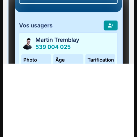
© 2015 - 2026 Tous droits réservés
regim@regim.info
1 877 521-0841
POINT DE SERVICE HAUTE-
POINT DE SERVICE DE LA
GASPÉSIE
CÔTE-DE-GASPÉ – ROCHER-
PERCÉ
11-C, boulevard Sainte-Anne Est
Sainte-Anne-des-Monts QC G4V
1384, route de Haldimand
1S8
Gaspé QC G4X 2K1
POINT DE SERVICE DE
POINTS DE SERVICE DE LA
L'ESTRAN (TACIM)
BAIE-DES-CHALEURS
39-B, rue Saint-François-Xavier Est
550-A, boulevard Perron
Grande-Vallée QC G0E 1K0
Carleton-sur-Mer QC G0C 1J0
146-C avenue Grand-Pré
Bonaventure QC G0C 1E0
POINT DE SERVICE DES ÎLES-
DE-LA-MADELEINE
330 chemin Principal, bureau 212