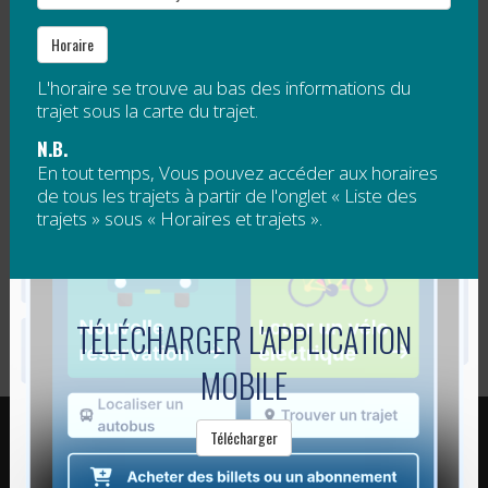
Si nous continuons tous nos efforts, nous
Horaire
continuerons à limiter la propagation de la
COVID-19 en Gaspésie et aux Îles-de-la-Madeleine.
L'horaire se trouve au bas des informations du
trajet sous la carte du trajet.
Nous comptons sur vous. Visitez notre site Web
pour connaître l’
horaire de nos trajets
et pour
N.B.
plus
d’informations en lien avec la COVID-19
.
En tout temps, Vous pouvez accéder aux horaires
de tous les trajets à partir de l'onglet « Liste des
trajets » sous « Horaires et trajets ».
Publié dans
Trajets réguliers de transport collectif
Annulation des navettes
Le transport collectif,
VIA Rail pour la période
c’est gratuit pour tous
Navigation
TÉLÉCHARGER L'APPLICATION
estivale 2020
cet été !
de
MOBILE
l’article
RÉGIE INTERMUNICIPALE DE TRANSPORT
Télécharger
GASPÉSIE – ÎLES-DE-LA-MADELEINE