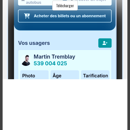
TAC des Îles sera chargé de recevoir et
Télécharger
d’organiser les demandes relatives aux
trajets spéciaux, garantissant ainsi une
réponse rapide et efficace aux besoins
ponctuels.
Personne-ressource aux Îles-de-la-
Madeleine
TAC des Îles agira comme représentant
officiel de la RÉGÎM sur le territoire des Îles,
renforçant la proximité et la communication
avec les parties prenantes locales.
Cette collaboration s’inscrit dans le Plan de
mobilité durable de la RÉGÎM qui souhaite
soutenir les territoires et les organisations dans
la réalisation d’initiatives qui contribuent au
transport actif et collectif. En travaillant main dans
la main avec TAC des Îles, la RÉGÎM réaffirme son