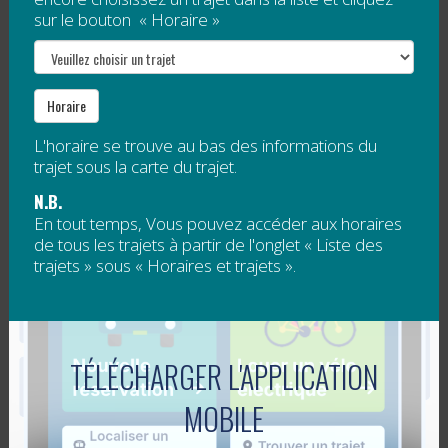
sur le bouton « Horaire »
spécifiques de la communauté.
Collaboration avec le milieu
L’organisme collaborera étroitement avec
Horaire
les intervenants locaux pour mettre en
oeuvre des projets ciblés et adaptés aux
L'horaire se trouve au bas des informations du
besoins des différentes clientèles.
trajet sous la carte du trajet.
N.B.
Optimisation des services
En tout temps, Vous pouvez accéder aux horaires
Une gestion centralisée des flottes de
de tous les trajets à partir de l'onglet « Liste des
transports adapté et collectif permettra
trajets » sous « Horaires et trajets ».
l’amélioration de l’efficacité des deux
services, en évitant des doublons entre eux
et en réaffectant les économies à une offre
de service qui répond mieux aux besoins de
TÉLÉCHARGER L'APPLICATION
la communauté.
MOBILE
Gestion des trajets spéciaux