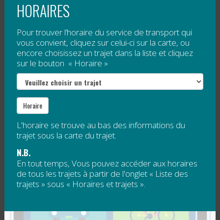
HORAIRES
Publié le
16 mars 2017
Pour trouver l’horaire du service de transport qui
Modification des services visant
vous convient, cliquez sur celui-ci sur la carte, ou
encore choisissez un trajet dans la liste et cliquez
l'amélioration des trajets dans les secteurs
sur le bouton « Horaire »
du Rocher-Percé et des Îles-de-la-
Madeleine
Horaire
L'horaire se trouve au bas des informations du
trajet sous la carte du trajet.
Lors de la réunion du conseil
N.B.
d'administration du 15 février...
En tout temps, Vous pouvez accéder aux horaires
de tous les trajets à partir de l'onglet « Liste des
Lire la suite
trajets » sous « Horaires et trajets ».
LA RÉGÎM DRESSE SON BILAN DE L’ANNÉE
2016