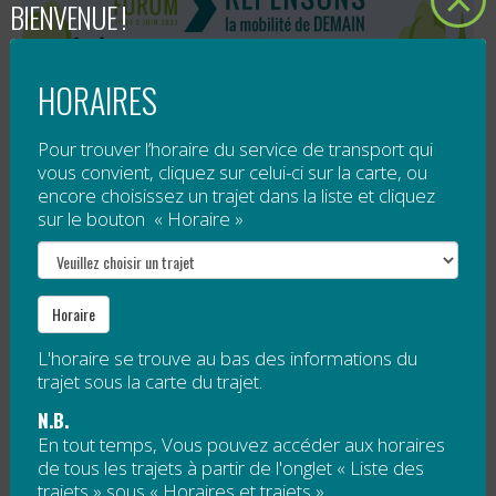
BIENVENUE !
HORAIRES
Pour trouver l’horaire du service de transport qui
vous convient, cliquez sur celui-ci sur la carte, ou
encore choisissez un trajet dans la liste et cliquez
sur le bouton « Horaire »
Carleton-sur-Mer, 24 avril 2023
– La Régie
intermunicipale de transport Gaspésie – Îles-de-la-
Madeleine (RÉGÎM) est fière d’annoncer la tenue de
son Forum sur la mobilité durable....
Horaire
Lire la suite
L'horaire se trouve au bas des informations du
trajet sous la carte du trajet.
UNE CONSULTATION PUBLIQUE POUR
N.B.
En tout temps, Vous pouvez accéder aux horaires
S’ADAPTER AUX NOUVELLES
de tous les trajets à partir de l'onglet « Liste des
trajets » sous « Horaires et trajets ».