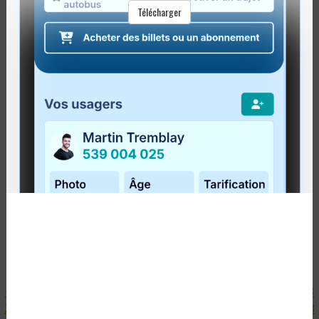
Télécharger
SECTEUR DE GASPÉ : TRAJETS DU MIDI
À LA DEMANDE
Publié le
26 novembre 2010
À partir du
6 décembre
, les trajets de mi-journée des
autobus 20, 21 et 22 seront disponibles
uniquement
sur demande
. Les trajets sur demande seulement
sont indiqués dans les horaires, comme...
Lire la suite
<
1
2
3
4
5
6
7
8
9
10
11
12
13
14
15
16
17
18
19
20
21
22
23
24
25
26
27
28
29
30
31
32
33
34
35
36
37
38
39
40
41
42
43