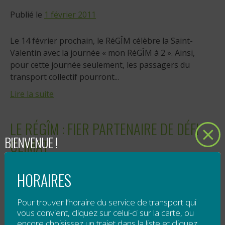
Publié le
1 février 2011
Le 14 février prochain, le RéGÎM célèbre la Saint-
Valentin avec la journée « mon RéGÎM à 2 ». Ainsi,
pour cette journée seulement, les passagers du
transport collectif pourront...
Lire la suite
LE RÉGÎM : FIER PARTENAIRE DE DÉFI
BIENVENUE !
CLIMAT
Publié le
21 janvier 2011
HORAIRES
"Le Conseil régional de l’Environnement de la
Pour trouver l’horaire du service de transport qui
Gaspésie et des Îles-de-la-Madeleine (le CREGÎM) est
vous convient, cliquez sur celui-ci sur la carte, ou
fier de vous dévoiler son association avec de précieux
encore choisissez un trajet dans la liste et cliquez