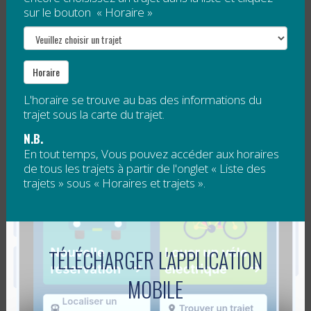
partenaires afin de promouvoir...
sur le bouton « Horaire »
Lire la suite
NOUVEAUX TRAJETS DE MI-JOURNÉE
Horaire
SUR RÉSERVATION
L'horaire se trouve au bas des informations du
trajet sous la carte du trajet.
Publié le
3 décembre 2010
N.B.
En tout temps, Vous pouvez accéder aux horaires
de tous les trajets à partir de l'onglet « Liste des
Deux trajets du midi sur réservation sont ajoutés dans
trajets » sous « Horaires et trajets ».
le secteur du Rocher-Percé :
de Percé à Chandler, avec le trajet 30;
TÉLÉCHARGER L'APPLICATION
de Port-Daniel à Chandler, avec le trajet 31.
MOBILE
Ces deux...
Lire la suite