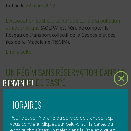
Publié le
22 mars 2012
L’Association québécoise de lutte contre la pollution
atmosphérique
(AQLPA) est fière de compter le
Réseau de transport collectif de la Gaspésie et des
îles-de-la-Madeleine (RéGÎM)...
Lire la suite
UN RÉGÎM SANS RÉSERVATION DANS LE
SECTEUR DE GASPÉ
BIENVENUE !
Publié le
12 mars 2012
HORAIRES
Le
Ré
seau de transport collectif de la
G
aspésie–
Î
les-
de-la-
M
adeleine (
RéGÎM
) améliore son service en
Pour trouver l’horaire du service de transport qui
vous convient, cliquez sur celui-ci sur la carte, ou
rendant tous ses trajets disponibles dans le secteur
encore choisissez un trajet dans la liste et cliquez