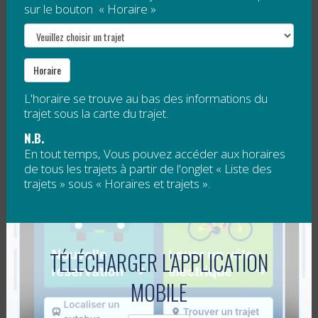
est heureuse de toucher aux revenus...
sur le bouton « Horaire »
Lire la suite
Horaire
L’ÉTÉ ET LES TRAVAUX ROUTIERS
L'horaire se trouve au bas des informations du
trajet sous la carte du trajet.
Publié le
27 mai 2013
N.B.
L'arrivée de l'été est synonyme de reprise des travaux
En tout temps, Vous pouvez accéder aux horaires
routiers!
de tous les trajets à partir de l'onglet « Liste des
trajets » sous « Horaires et trajets ».
Notez que certains travaux sur nos routes peuvent
entraîner de légères perturbations du service du
RéGÎM. De petits...
TÉLÉCHARGER L'APPLICATION
Lire la suite
MOBILE
LE TRANSPORT COLLECTIF FÊTE SES 3