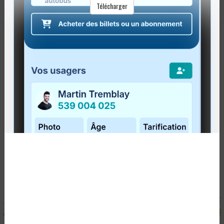
ANS!
Télécharger
Publié le
1 mai 2013
Le service de transport collectif en Gaspésie et aux
Îles est en place depuis le 3 mai 2010. C’est donc
e
vendredi que le RéGÎM célèbre son 3
anniversaire!
Trois ans déjà!
Le 3 mai...
Lire la suite
<
1
2
3
4
5
6
7
8
9
10
11
12
13
14
15
16
17
18
19
20
21
22
23
24
25
26
27
28
29
30
31
32
33
34
35
36
37
38
39
40
41
42
43
>