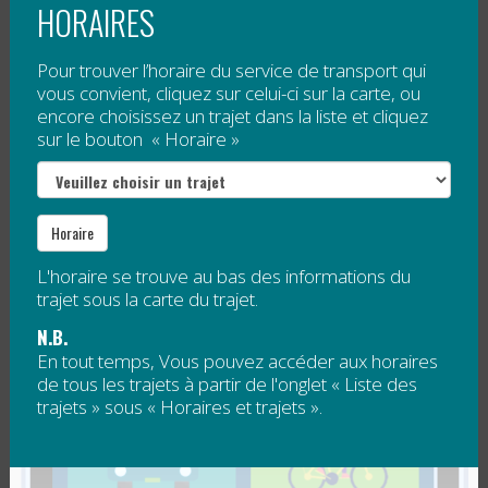
HORAIRES
Le service téléphonique sera fermé.
Pour trouver l’horaire du service de transport qui
Le...
vous convient, cliquez sur celui-ci sur la carte, ou
encore choisissez un trajet dans la liste et cliquez
Lire la suite
sur le bouton « Horaire »
AVIS PUBLIC : APPEL D’OFFRES 2017-
TC22
Horaire
L'horaire se trouve au bas des informations du
Publié le
31 mars 2017
trajet sous la carte du trajet.
N.B.
En tout temps, Vous pouvez accéder aux horaires
La RÉGÎM requiert des soumissions pour le
trajet
de tous les trajets à partir de l'onglet « Liste des
22 du service de transport collectif : Chandler -
trajets » sous « Horaires et trajets ».
Anse-à-Beaufils - Gaspé
.
Les soumissions dûment complétées sur les
formulaires...