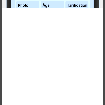
Roulez aussi longtemps que vous le
souhaitez pour
40 cents par minute
.
Veuillez noter que les taxes ne sont pas
incluses dans les tarifs affichés.
FRAIS