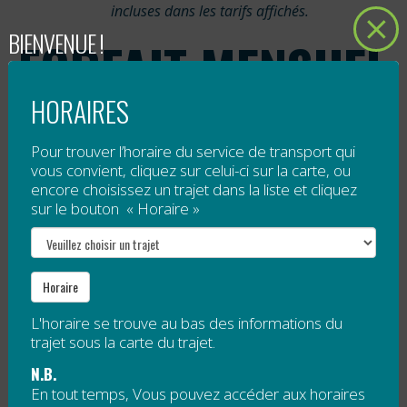
incluses dans les tarifs affichés.
BIENVENUE !
FORFAIT MENSUEL
HORAIRES
Pas envie de vous engager pour la
saison ?
Pour trouver l’horaire du service de transport qui
vous convient, cliquez sur celui-ci sur la carte, ou
Testez nos vélos à fond en faisant
encore choisissez un trajet dans la liste et cliquez
autant de trajets uniques que vous le
sur le bouton « Horaire »
souhaitez pendant 1 mois, les
90
premières minutes
de chaque
déplacement sont inclues.
Horaire
Envie de faire une plus longue balade
sans retourner à une station?
L'horaire se trouve au bas des informations du
Continuer de pédaler aussi longtemps
trajet sous la carte du trajet.
que vous le voulez pour
40 cents par
N.B.
minute
.
En tout temps, Vous pouvez accéder aux horaires