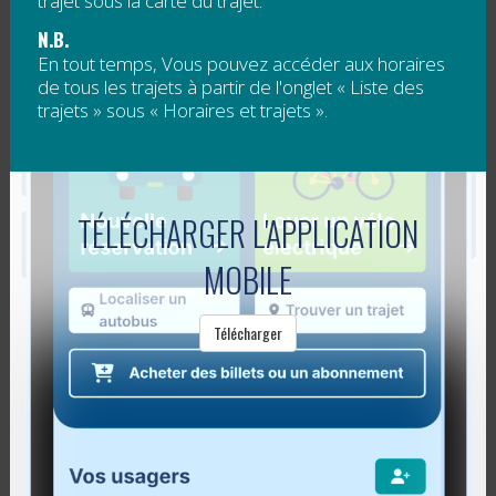
trajet sous la carte du trajet.
Courriel :
bois.flotte.sadm@globetrotter.net
N.B.
En tout temps, Vous pouvez accéder aux horaires
Site Web :
http://www.feteduboisflotte.com/
de tous les trajets à partir de l'onglet « Liste des
trajets » sous « Horaires et trajets ».
Facebook :
facebook/Fête du bois flotté
MERCI AUX PARTENAIRES
TÉLÉCHARGER L'APPLICATION
Ce service est rendu possible grâce à la précieuse
collaboration de plusieurs partenaires. Le RéGÎM
MOBILE
remercie les organismes suivants :
Transport Sans Frontière
Télécharger
Pacte Rural 2007-2014
Fête du Bois Flotté