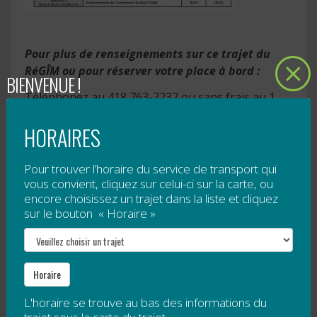
Pour plus de renseignements sur ce trajet du
RéGÎM ou pour réserver votre place à bord :
BIENVENUE !
Téléphonez au 418 763-7232 ou sans frais au 1
877 521-0841, poste 4.
HORAIRES
Pour plus de renseignements sur la Fête du bois
flotté :
Pour trouver l’horaire du service de transport qui
Fête du Bois Flotté 2012 – 12e Édition
vous convient, cliquez sur celui-ci sur la carte, ou
encore choisissez un trajet dans la liste et cliquez
120, 7e Rue Ouest
sur le bouton « Horaire »
Sainte-Anne-des-Monts, QC
G4V 2L2
Horaire
Téléphone : 418 763-3811
L'horaire se trouve au bas des informations du
Télécopieur : 418 763-3842