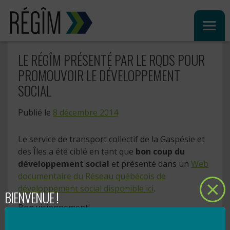
Sauter
au
contenu
LE RÉGÎM PRÉSENTÉ PAR LE RQDS POUR
PROMOUVOIR LE DÉVELOPPEMENT
SOCIAL
Publié le
8 décembre 2014
Le service de transport collectif de la Gaspésie et
des Îles a été ciblé en tant que
bon coup du
développement social
et présenté dans un
Web
documentaire du Réseau québécois de
développement social disponible ici
.
BIENVENUE !
Bon visionnement!