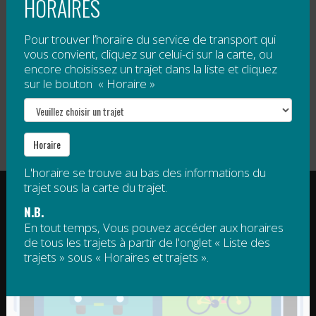
HORAIRES
Pour trouver l’horaire du service de transport qui
vous convient, cliquez sur celui-ci sur la carte, ou
Publié dans
Mobilité durable
encore choisissez un trajet dans la liste et cliquez
sur le bouton « Horaire »
Transport pour le ski
Cet hiver, prenez le bus
vers la station
pour vous rendre au
Navigation
touristique Pin Rouge !
Petit Chamonix!
de
Horaire
l’article
L'horaire se trouve au bas des informations du
RÉGIE INTERMUNICIPALE DE TRANSPORT
trajet sous la carte du trajet.
GASPÉSIE – ÎLES-DE-LA-MADELEINE
N.B.
En tout temps, Vous pouvez accéder aux horaires
© 2015 - 2026 Tous droits réservés
de tous les trajets à partir de l'onglet « Liste des
trajets » sous « Horaires et trajets ».
regim@regim.info
1 877 521-0841
POINT DE SERVICE HAUTE-
POINT DE SERVICE DE LA
GASPÉSIE
CÔTE-DE-GASPÉ – ROCHER-